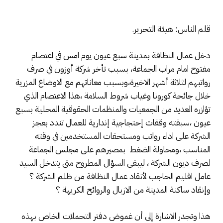
قلم الناس: هيئة التحرير.
دخل عمال النظافة بمدينة سبع عيون يوم امس في اعتصام
مفتوح امام مراب الجماعة، بسبب تأخر شركة أوزون في صرف
رواتبهم لثلاثة أشهر الاخيرة،وبسبب معاناتهم مع الاوضاع المزرية
خلال جائحة كورونا وغياب شروط السلامة ،هذا الاعتصام الذي
تؤازره العديد من الجمعيات والمنظمات الحقوقية المحلية بسبع
عيون ،سبقته وقفات إحتجاجية إندارية للعمال تندد بعجز
الشركة على اداء رواتب ومستحقات المستخدمين في وقته
المناسب ،ومحاولة الضغط بمصيرهم على مجلس الجماعة
لصرف ديون الشركة ، ليبقى السؤال المطروح متى يتدخل السيد
عامل اقليم الحاجب لأنقاد عمال النظافة من ظلم الشركة ؟
وإنقاد ساكنة المدينة من الازبال والروائح الكريهة ؟
هذا وتجدر الاشارة إلى أن غموض دفتر التحملات الخاص بهذه