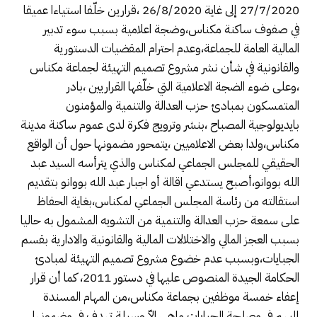
27/7/2020 إلى غاية 26/8/2020 ،قرارين خلّفا استياءا عميقا
في صفوف ساكنة مكناس،وضجة اعلامية بسبب سوء تدبير
المالية العامة للجماعة،وعدم احترام المقضيات الدستورية
والقانونية في شأن نشر مشروع تصميم التهيئة لجماعة مكناس
،وعلى ضوء الضجة الاعلامية التي خلّفها القراريين ،بادر
المتمسكون بمبادئ حزب العدالة والتنمية والمؤمنون
بايديولوجية المصباح ،بنشر وترويج فكرة لدى عموم ساكنة مدينة
مكناس،ولدا بعض الاعلاميين ،يتمحور مضمونها حول أن الواقع
الحقيقي للمجلس الجماعي لمكناس والذي يترأسه السيد عبد
الله بووانو،أصبح يستدعي اقالة أو اجبار عبد الله بووانو بتقديم
استقالته من رئاسة المجلس الجماعي لمكناس،بغاية الحفاظ
على سمعة حزب العدالة والتنمية من التشويه المشمول به حاليا
بسبب العجز المالي والاختلالات المالية والقانونية والادارية بقسم
الجبايات،وبسبب عدم خضوع مشروع تصميم التهيئة لمبادئ
الحكامة الجيدة المنصوص عليها في دستور 2011، كما أن قرار
إعفاء خمسة موظفين بجماعة مكناس،من المهام المسندة
إليهم في مصلحة الجبايات ماهي الاّ وسيلة تهدف في مضمونها