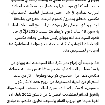
خوض الساكنة في موضوعها والانشغال بها بغاية عدم اتخادها
القرارات المناسبة في شأن مصير مستقبل العاصمة الاسماعيلية
مكناس المتعلق بمشروع تصميم التهيئة المعروض بملحقة
الهديم والذي لم يبقى على موعد انتهاء وضع التعرضات الخاصة
به سوى 48 ساعة( يوم الاربعاء 26 غشت 2020).إلاّ في حالة
تقديم السيد عبد الله بووانو رئيس مجلس جماعة مكناس
للإيضاحات اللازمة والكافية الخاصة بعجز ميزانية الجماعة،وكشف
أسبابه والمسفيذين منه.
هذا وحيث أن إدراج نشر فكرة اقالة السيد عبد الله بووانو من
رئاسة مجلس الجماعة أو بتقديم استقالته من منصبه بجماعة
مكناس هما أمران سابقيين لاوانهما،ويطرحان أكثر من علامة
استفهام عن الجهة المستفيذة من ترويج هذه الافكار،لكون
مضمونهما لا يمكن اعتبارهما سوى اساليب مستعملة،ومشمولة
بالخرق السافر لمقتضيات الفصل 1 من دستور 2011 ،لعلّة ان
الغاية منهما هو الهروب للامام واستبعاد تطبيق مقتضيات مبادئ