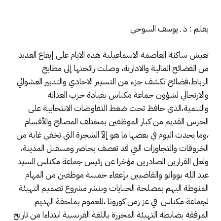
بقلم : ذ ـ يوسف السوحي
تعيش ساكنة العاصمة الاسماعيلية هذه الايام على إيقاع العديد
من الفضائح المالية والادارية، وصلت رائحتها إلى مطابخ
الرباط،فضائح تكشف جزء من التسيير الاحادي والتذبير العشوائي
والارتجالي لشؤون جماعة مكناس بقيادة حزب العدالة
والتنمية،الذي حافظ تحت ضغط التفاوضات الانتخابية على
الحرس القديم من كبار الموظفين بمختلف المصالح والأقسام
،وما يحدث اليوم في بعضها ما هو إلاّ الشجرة التي تخفي غابة من
الخروقات والتجاوزات التي قد تعصف بحاضر ومسقبل المدينة،
ولعل القرارين الصادرين مؤخرا عن رئيس جماعة مكناس السيد
عبد الله بووانو والقاضيين بإعفاء خمسة موظفين من المهام
المنوطة اليهم بمصلحة الجبايات وبنشر مشروع تصميم التهيئة
لجماعة مكناس في عز زمن كورونا ،للعموم بملحقة الهديم
المرفقة بضابطة التهيئة المحررة باللغة الفرنسية ابتداءا من تاريخ