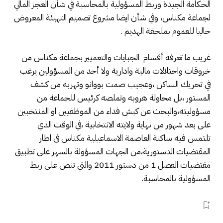
الحكامة الجيدة وربط المسؤولية بالمحاسبة في شأن العجز المالي
لجماعة مكناس، وفي شأن ايضا مشروع تصميم التهيئة المعروض
حاليا للعموم بملحقة الهديم .
غريب ما تعرفه أقسام الجبايات والتعميير بجماعة مكناس من
خروقات واختلالات مالية وادارية ولا أحد من المسؤولين يرغب
في تحريك الساكن ،وعجيب صمت بووانو وتهربه من كشف
المستور ،بل محاولة هروبه وتملصه كرئيس للجماعة من
مسؤوليته،والبحث عن كبش فداء من الموظفيين او المنتخبين
على بعد شهور من نهاية ولايته الانتخابية ،في الوقت الذي
تلتمس فيه ساكنة العاصمة الاسماعيلية مكناس في اطار
المقتضيات الدستورية،من الجهات المسؤولة بالسهر على تطبيق
مقتضيات الفصل 1 من دستور 2011 والتي تنص على ربط
المسؤولية بالمحاسبة.