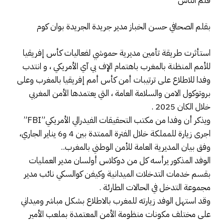
قلم الناس
بقلم الصحافي حسن الخباز مدير جريدة الجريدة بوان كوم
استأثرت طريقة تأمين مديرية حموشي لفعاليات كأس إفريقيا
للأمم المنظنة بالمغرب باهتمام الإف بي آي الأمريكي ، و انتدب
وفدا للاطلاع على ترتيبات أمن كأس أمم إفريقيا بالمغرب وعلى
بروتوكول الامن والسلامة العامة ، التي يعتمدها الأمن المغربي
خلال الكان 2025 .
ويذكر أن وفدا من مكتب التحقيقات الفيدرالي الأمريكي”FBI”
اجرى زيارة للمملكة خلال الفترة الممتدة بين 4 و6 يناير الجاري،
وفق بيان المديرية العامة للأمن الوطني بالمغرب..
الوفد المذكور يرأسه كل من دوكلاس أولسان مدير العمليات
بقسم خدمات التدخلات الميدانية وكيفن كوالسكي نائب مدير
مجموعة التدخل في الحالات الطارئة .
وقد استهل الوفد زيارته للمغرب بالاطلاع بشكل مباشر وميداني
على مختلف مكونات منظومة الأمن المعتمدة بملعب الأمير