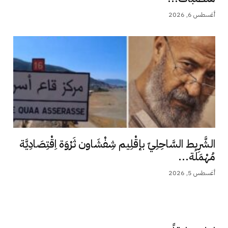
أغسطس 6, 2026
الشَّرِيط السَّاحِلِيّ بإقْلِيم شِفْشَاون ثَرْوَة اِقْتِصَادِيَّة
مُهْمَلَة...
أغسطس 5, 2026