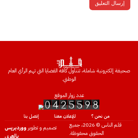
صحيفة إلكترونية شاملة، تتناول كافة القضايا التي تهم الرأي العام
الوطني.
عدد زوار الموقع
من نحن ؟
للإعلان معنا
إتصل بنا
قلم الناس © 2026، جميع
تصميم و تطوير
ووردبريس
الحقوق محفوظة.
بالعربي