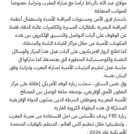
مولاي عبد الله بالرباط تزامنا مع مباراة المغرب وتنزانيا، خصوصا
الجوانب المتعلقة
بانتشار فرق الأمن ومستويات المراقبة الأمنية واستعمال أنظمة
المراقبة البصرية بالطائرات المسيرة والكاميرات عالية الدقة، فضلا
عن الوقوف على آليات التواصل والتنسيق الإلكتروني بين هذه
المكونات الأمنية من خلال مراكز القيادة الثابتة والمتنقلة .
كما اطلع الزوار الامريكيون على آليات عمل هذا المركز والوسائل
التقنية واللوجستيكية المتطورة التي يعتمدها، كما شاركوا في
جلسة عمل لتقييم الترتيبات الأمنية لمباراة المغرب وتنزانيا، وفق
البيان نفسه.
وفي نفس السياق ، شملت زيارة الوفد الأمريكي إطلالة على مركز
التعاون الأمني الإفريقي، بوصفه حلقة الوصل بين المصالح
الأمنية المغربية وموظفي الشرطة الذين يمثلون الدولة الإفريقية
المشاركة في هذه البطولة الكروية القارية.
زيارة FBI تهدف بالأساس من اجل الاستفادة من تجربة المغرب
، ولتطبيقها خلال تنظيم كاس العالم ، المنظم بالولايات المتحدة
الأمريكية عام 2026 .