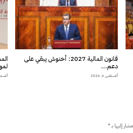
قانون المالية 2027: أخنوش يبقي على
الم
دعم...
لمو
أغسطس 6, 2026
أغسطس 6,
شار إليها بـ
*