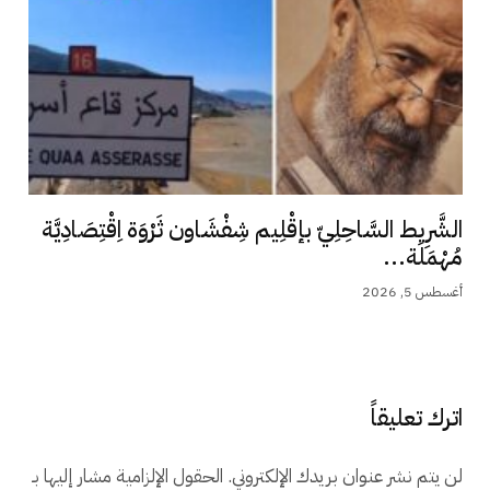
الشَّرِيط السَّاحِلِيّ بإقْلِيم شِفْشَاون ثَرْوَة اِقْتِصَادِيَّة
مُهْمَلَة...
أغسطس 5, 2026
اترك تعليقاً
لن يتم نشر عنوان بريدك الإلكتروني.
الحقول الإلزامية مشار إليها بـ