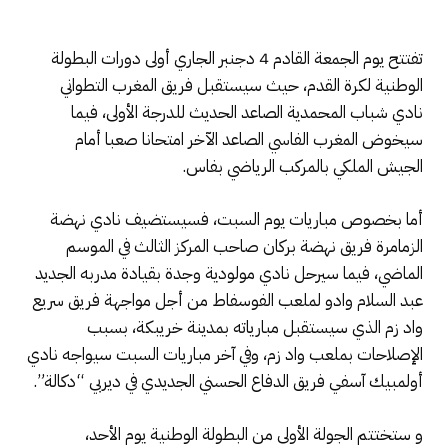
تفتتح يوم الجمعة القادم 4 دجنبر الجاري أولى دورات البطولة
الوطنية لكرة القدم، حيث سيستقبل فريق المغرب التطواني
نادي شباب المحمدية الصاعد الحديث للدرجة الأولى، فيما
سيخوض المغرب الفاسي الصاعد الآخر امتحانا صعبا أمام
الجيش الملكي بالمركب الرياضي بفاس.
أما بخصوص مباريات يوم السبت، فسيستضيف نادي نهضة
الزمامرة فريق نهضة بركان صاحب المركز الثالث في الموسم
الماضي، فيما سيرحل نادي مولودية وجدة بقيادة مدربه الجديد
عبد السلام وادو لملعب الفوسفاط من أجل مواجهة فريق سريع
واد زم الذي سيستقبل مبارياته بمدينة خريبكة، بسبب
الإصلاحات بملعب واد زم، وفي آخر مباريات السبت سيواجه نادي
أولمبيك آسفي فريق الدفاع الحسني الجديدي في ديربي “دكالة”.
و ستختتم الجولة الأولى من البطولة الوطنية يوم الأحد،