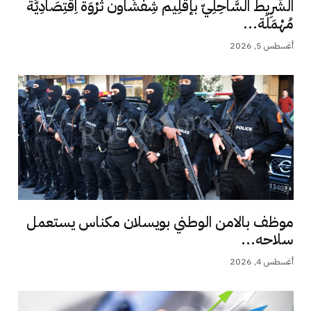
الشَّرِيط السَّاحِلِيّ بإقْلِيم شِفْشَاون ثَرْوَة اِقْتِصَادِيَّة
مُهْمَلَة...
أغسطس 5, 2026
موظف بالامن الوطني بويسلان مكناس يستعمل
سلاحه...
أغسطس 4, 2026