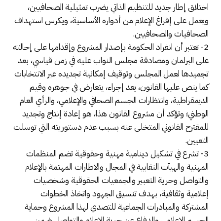
اختلاق إطار جديد للتنظيم الذاتي يضرب تمثيلية الصحافيين،
ويعمل على إفراغ الإعلام من أدواره الأساسية، ويكرس استهداف
الصحافيات والصحافيين.
2- تعتبر أن انفراد الحكومة بإصدار المشروع وإقدامها على إحالته
على البرلمان ومصادقة مجلس النواب عليه في زمن قياسي، بعد
تجميدها لعمل المجلس وتوقيف إمكانية تجديده عبر الانتخابات
كما ينص عليها القانون، يعد إجراء، يتعارض في جوهره وقيم
الديمقراطية، وانتظارات الجسم الصحافي والإعلامي، والرأي العام
الوطني؛ وتؤكد أن مشروع القانون هذا، هو إعادة إنتاج وتجديد
للمقترح القانوني المتخلى عنه بسبب عدم دستوريته التي توسلت
التعيين.
3- تشرع في تشكيل دينامية مهنية وحقوقية تضم المنظمات
المهنية والهيآت النقابية في المجال والاطارات المهتمة بالإعلام
والتواصل وحرية التعبير والجمعيات الحقوقية وشخصيات
إعلامية وثقافية، بهدف تنسيق الجهود واتخاذ الخطوات
المشتركة والمبادرات الجماعية للتصدي لهذا المشروع وحماية
الجسم الإعلامي والدفاع عن حرية الإعلام والتواصل ضمن