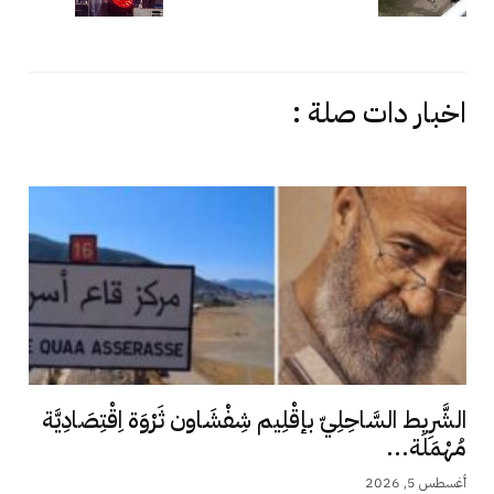
اخبار دات صلة :
الشَّرِيط السَّاحِلِيّ بإقْلِيم شِفْشَاون ثَرْوَة اِقْتِصَادِيَّة
مُهْمَلَة...
أغسطس 5, 2026