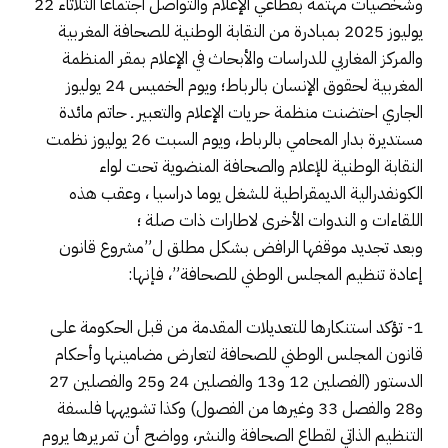
وشخصيات مهتمة بقطاعي الإعلام والتواصل اجتماعا الثلاثاء 22
يوليوز 2025 بمبادرة من النقابة الوطنية للصحافة المغربية
والمركز المغاربي للدراسات والأبحاث في الإعلام بمقر المنظمة
المغربية لحقوق الإنسان بالرباط؛ ويوم الخميس 24 يوليوز
الجاري احتضنت منظمة حريات الإعلام والتعبير ـ حاتم مائدة
مستديرة بدار المحامي بالرباط، ويوم السبت 26 يوليوز نظمت
النقابة الوطنية للإعلام والصحافة المنضوية تحت لواء
الكونفدرالية الديمقراطية للشغل يوما دراسيا ، وعقب هذه
اللقاءات و الندوات الأخرى لاطارات ذات صلة ؛
وبعد تجديد موقفها الرافض بشكل مطلق ل”مشروع قانون
إعادة تنظيم المجلس الوطني للصحافة”، فإنها:
1- تؤكد استنكارها للتعديلات المقدمة من قبل الحكومة على
قانون المجلس الوطني للصحافة لتعارض مضامينها وأحكام
الدستور (الفصلين 12 و13 والفصلين 24 و25 والفصلين 27
و28 والفصل 33 وغيرها من الفصول) وكذا تشويهها فلسفة
التنظيم الذاتي لقطاع الصحافة والنشر، وواضح أن تمريرها يروم