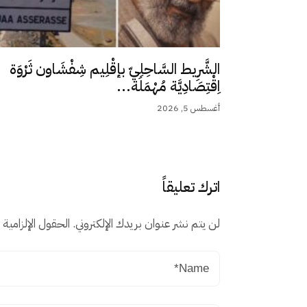
الشَّرِيط السَّاحِلِيّ بإقْلِيم شِفْشَاون ثَرْوَة
اِقْتِصَادِيَّة مُهْمَلَة...
أغسطس 5, 2026
اترك تعليقاً
لن يتم نشر عنوان بريدك الإلكتروني.
الحقول الإلزامية م