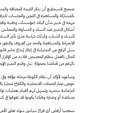
صحيح لانستطيع أن ننكر القيمة المضافة والمتميز
بالمشاركة والمساهمة في اللجن والجلسات للتراف
مهمة في تدبير شأن البلاد (مؤسسات وطنية وقطا
أشكال التمييز ضد النساء و المساواة والمجلس 
للنساء و الشباب وكذلك دراسة مدى تأثير النساء
الانخراط والمساهمة والحد من العزوف والنفور مع
سبل الرفع من التمثيلية في إطار إبداع تدابير قا
الحال بالعمل بنظام الحصيص فلا بد من الإقرار أن
بالرغم من قناعتنا بحمولة نبل وقيم التمييز الإيج
وسأعود لأؤكد أن نظام الكوطا مرحلة مؤقة وفي 
خوض غمار الحملات الانتخابية والكفاح محليا با
البرلمانية ستمهد وتسهل لهم القيام بعمليات تو
مساعدة أو وصاية وهكذا يكونوا قد تفوقوا في ك
شخصيا أرفض أي فراغ سياسي سواء تعلق الأمر ب