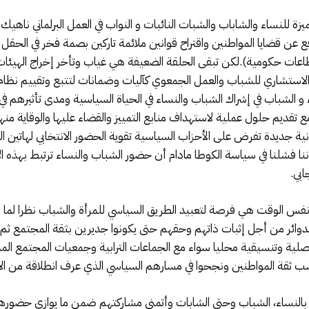
ة للنساء والشاباب والشبات النائبات و النواب في العمل البرلماني ناه
ع عن قضايا المواطنين واقتراح قوانين ملائمة تاركين بصمة فخر في الحق
عات حكومية).لكن تبقى الحلقة الضعيفة هي غياب وتأخر إخراج الهيئات
الاستشاري للشباب والعمل الجمعوي كآليات وضمانات لتتبع وتقييم نظام
 و الشباب في إشراك الشباب والنساء في الحياة السياسية ومدى تأثيرهم ف
 تقديم حلول عملية لاستهداف منابع التمييز والقضاء عليها والوقاية منه
نونية جديدة تفرض على الأحزاب السياسية تقوية الحضور الانتخابي لهاتين ال
نا فشلنا في سياسة الكوطا مادام أن حضور الشباب والنساء ترتبط بهذه الآ
ابي.
نفس الوقت هي فرصة لتعبيد الطريق السياسي للمرأة والشباب نظرا لما ر
لدوائر من أجل إثبات ذاتهم وحقهم حتى يكونوا جديرين بثقة المجتمع ثم ا
اصلية وتنسيقية محليا سواء مع الجماعات الترابية وجمعيات المجتمع ال
سب ثقة المواطنين ونجحوا في مسارهم السياسي الذي عرف انطلاقة من الا
النساء، الشباب وحتى الشابات وأتمنى مشاركتهم ضمن ما يوازي حضورهم