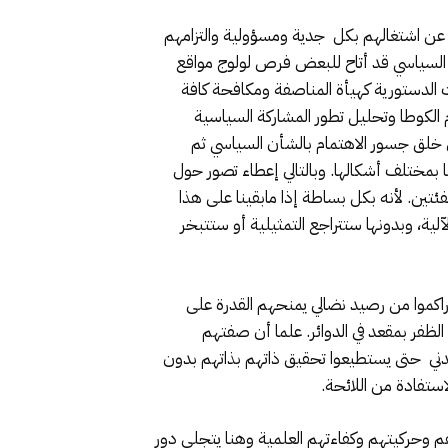
يك عن اشتغالهم بكل جدية ومسؤولية والتزامهم
ل السياسي قد أتاح للبعض فرص لولوج مواقع
 الدستورية كهيأة المناصفة ومكافحة كافة
 الكوطا وتحليل تطور المشاركة السياسية
ي خلق جسور الاهتمام بالشأن السياسي ثم
ا بمختلف أشكالها. وبالتالي إعطاء تصور حول
فئتين. لأنه بكل بساطة إذا مابقينا على هذا
لية، وبدونها ستتراجع التمثيلية أو ستتبخر
اكموا من رصيد نضالي يمنحهم القدرة على
لظفر بمقعد في الدوائر. علما أن صفتهم
مدني حتى يستطيعوا تحقيق ذاتهم بذاتهم بدون
ستفادة من اللائحة.
 وحركيتهم وكفاءتهم العلمية وهنا يتجلى دور