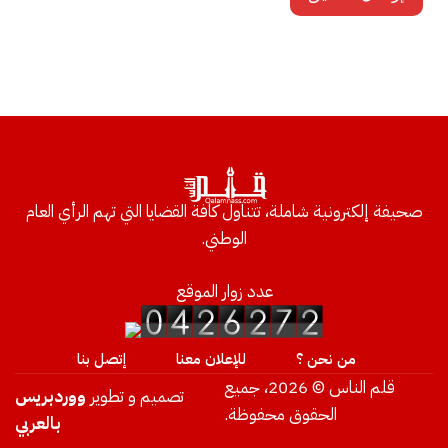
صحيفة إلكترونية شاملة، تتناول كافة القضايا التي تهم الرأي العام
الوطني.
عدد زوار الموقع
من نحن ؟
للإعلان معنا
إتصل بنا
قلم الناس © 2026، جميع
تصميم و تطوير
ووردبريس
الحقوق محفوظة.
بالعربي