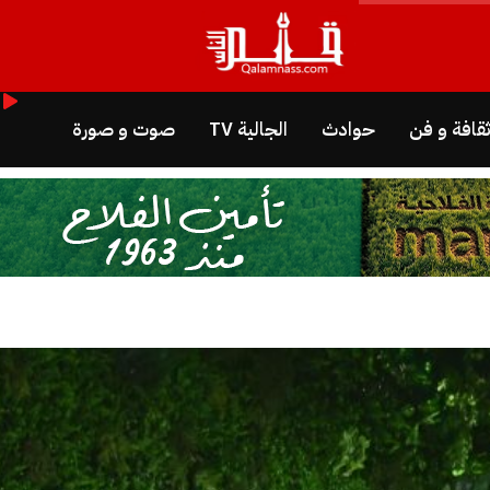
قافة و فن
حوادث
الجالية TV
صوت و صورة