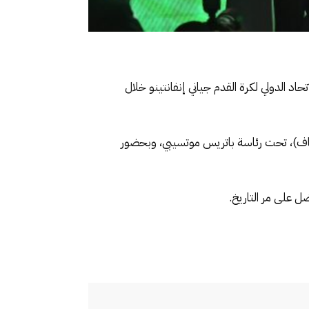
إتحاد الإفريقي لكرة القدم “كاف”، الكرة الرسمية لكأس أفريقيا 2025 إلى رئيس الإتحاد الدولي لكرة القدم جياني إنفانتينو خلال
ية العامة العادية الـ47 للاتحاد الأفريقي لكرة القدم (كاف)، تحت رئاسة باتريس موتسيبي، وبحضور