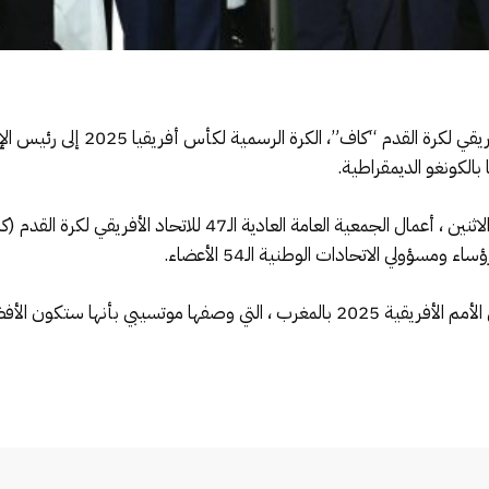
قدم فوزي لقجع النائب الأول لرئيس ال
و تستضيف العاصمة الكونغولية كينشاسا، اليوم الاثنين ، أعمال الجمع
ومسؤولي الاتحادات الوطنية الـ54 الأعضاء.
نها ستكون الأفضل على مر التاريخ.