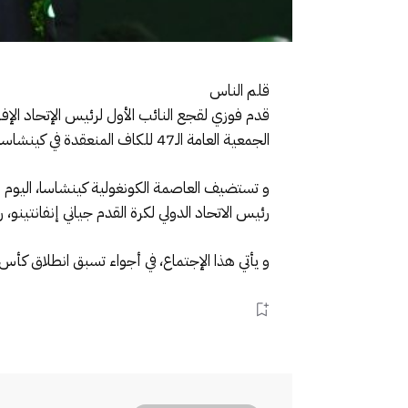
قلم الناس
الجمعية العامة الـ47 للكاف المنعقدة في كينشاسا بالكونغو الديمقراطية.
رئيس الاتحاد الدولي لكرة القدم جياني إنفانتينو، رؤساء 
و يأتي هذا الإجتماع، في أجواء تسبق انطلاق كأس الأمم الأفريقية 2025 بالمغرب ، التي وصفها موتسيبي بأ