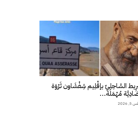
رِيط السَّاحِلِيّ بإقْلِيم شِفْشَاون ثَرْوَة
ِصَادِيَّة مُهْمَلَة...
 2026