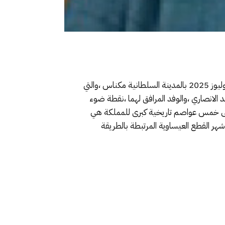
شكلت مراسيم افتتاح الدورة الخامسة لفعاليات مهرجان عيساوى الدولي “مقامات وايقاعات عالمية ” يوم أمس الابعاء 2 يوليوز 2025 بالمدينة السلطانية مكناس ،والتي
لانصاري ،والوفد المرافق لهما ،نقطة ضوء
 إلى خمس عواصم تاريخية كبرى للمملكة هي
ر القطع العيساوية المرتبطة بالطريقة