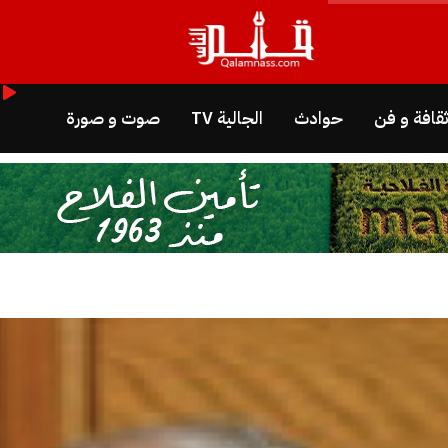
قافة و فن
حوادث
الجالية TV
صوت و صورة