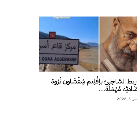
رِيط السَّاحِلِيّ بإقْلِيم شِفْشَاون ثَرْوَة
ِصَادِيَّة مُهْمَلَة...
 2026