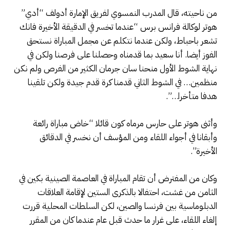
من ناحيته، قال المدرب النمسوي لفريق الإمارة أدولف “أدي”
هوتر لوكالة فرانس برس “عندما تخسر في الدقيقة الأخيرة فانك
تشعر باحباط، ولكن عندما نتكلم عن مجمل المباراة نستحق
الفوز أيضا. أنا سعيد بما قدمناه وحصلنا على فرصنا ولكن في
نهاية الشوط الأول منحنا سان جرمان الكثير من الفرص ولم نكن
منظمين… في الشوط الثاني قدمنا كرة قدم جيدة ولكن تلقينا
هدفا متأخرا…”.
وأثنى هوتر على حارس مرماه كون قائلا “خاض مباراة رائعة
وأبقانا في أجواء اللقاء ومن المؤسف أن نخسر في الدقائق
الأخيرة”.
وكان من المفترض أن تقام المباراة في العاصمة الصينية بكين في
الثامن من غشت، احتفالا بالذكرى الستين لإقامة العلاقات
الدبلوماسية بين فرنسا والصين، لكن السلطات المحلية قررت
إلغاء اللقاء، على غرار ما حدث قبل عام عندما كان من المقرر