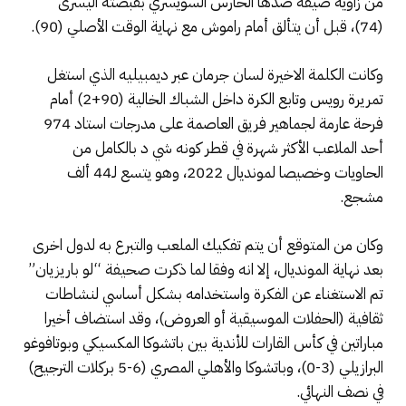
من زاوية ضيقة صدها الحارس السويسري بقبضته اليسرى
(74)، قبل أن يتألق أمام راموش مع نهاية الوقت الأصلي (90).
وكانت الكلمة الاخيرة لسان جرمان عبر ديمبيليه الذي استغل
تمريرة رويس وتابع الكرة داخل الشباك الخالية (90+2) أمام
فرحة عارمة لجماهير فريق العاصمة على مدرجات استاد 974
أحد الملاعب الأكثر شهرة في قطر كونه شي د بالكامل من
الحاويات وخصيصا لمونديال 2022، وهو يتسع لـ44 ألف
مشجع.
وكان من المتوقع أن يتم تفكيك الملعب والتبرع به لدول اخرى
بعد نهاية المونديال، إلا انه وفقا لما ذكرت صحيفة “لو باريزيان”
تم الاستغناء عن الفكرة واستخدامه بشكل أساسي لنشاطات
ثقافية (الحفلات الموسيقية أو العروض)، وقد استضاف أخيرا
مباراتين في كأس القارات للأندية بين باتشوكا المكسيكي وبوتافوغو
البرازيلي (3-0)، وباتشوكا والأهلي المصري (6-5 بركلات الترجيح)
في نصف النهائي.