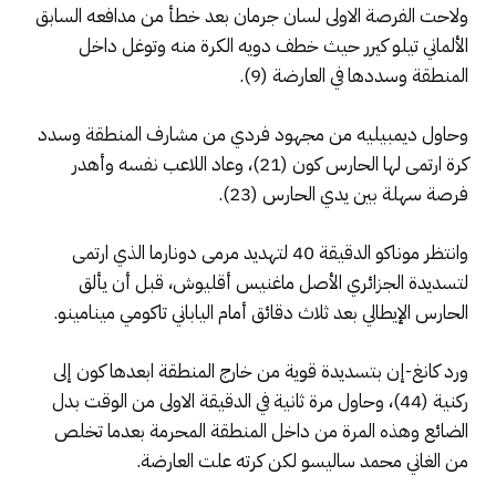
ولاحت الفرصة الاولى لسان جرمان بعد خطأ من مدافعه السابق
الألماني تيلو كيرر حيث خطف دويه الكرة منه وتوغل داخل
المنطقة وسددها في العارضة (9).
وحاول ديمبيليه من مجهود فردي من مشارف المنطقة وسدد
كرة ارتمى لها الحارس كون (21)، وعاد اللاعب نفسه وأهدر
فرصة سهلة بين يدي الحارس (23).
وانتظر موناكو الدقيقة 40 لتهديد مرمى دونارما الذي ارتمى
لتسديدة الجزائري الأصل ماغنيس أقليوش، قبل أن يألق
الحارس الإيطالي بعد ثلاث دقائق أمام الياباني تاكومي مينامينو.
ورد كانغ-إن بتسديدة قوية من خارج المنطقة ابعدها كون إلى
ركنية (44)، وحاول مرة ثانية في الدقيقة الاولى من الوقت بدل
الضائع وهذه المرة من داخل المنطقة المحرمة بعدما تخلص
من الغاني محمد ساليسو لكن كرته علت العارضة.