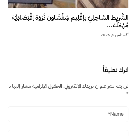
الشَّرِيط السَّاحِلِيّ بإقْلِيم شِفْشَاون ثَرْوَة اِقْتِصَادِيَّة
مُهْمَلَة...
أغسطس 5, 2026
اترك تعليقاً
لن يتم نشر عنوان بريدك الإلكتروني.
الحقول الإلزامية مشار إليها بـ
*