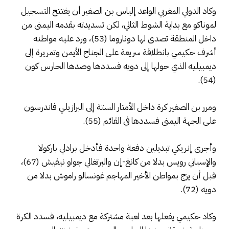
وكاد الدولي المغربي الواعد إلياس بن الصغير أن يفتتح التسجيل
لموناكو مع بداية الشوط الثاني، لكن تسديدته بقدمه اليمنى من
داخل المنطقة تصدى لها دوناروما (53)، ورد عليه مواطنه
أشرف حكيمي بانطلاقة سريعة على الجناح الأيمن وتمريرة إلى
ديمبيليه الذي حولها إلى دويه فسددها وصدها الحارس كون
(54).
ومرر بن الصغير كرة داخل الأمتار الستة إلى البرازيلي فاندرسون
على الجهة اليمنى فسددها في القائم (55).
وأجرى إنريكي تبديلين دفعة واحدة فأدخل برادلي باركولا
والإسباني رويس بدلا من كانغ-إن والبرتغالي جواو نيفيش (67)،
قبل أن يزج بمواطن الأخير المهاجم غونسالو راموش بدلا من
دويه (72).
وكاد حكيمي يفعلها بعد لعبة مشتركة مع ديمبيليه، فسدد الكرة