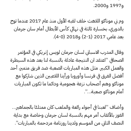
و1997 و2000.
وم ني موناكو اللاهث خلف لقبه الأول منذ عام 2017 عندما توج
بالدوري، بخسارة ثالثة في نهائي كأس الأبطال أمام سان جرمان
بعد عامي 2017 (1-2) و2018 (0-4).
وقال المدرب الاسباني لسان جرمان لويس إنريكي في المؤتمر
الصحافي “اعتقد ان النتيجة عادلة بالنسبة لنا بعد هذه السيطرة
والعمل الكبير. مثل هذه المباريات الصعبة ضد فريق متميز، أحد
أفضل الفرق في فرنسا وأوروبا ورأينا اللاعبين الذين شاركوا مع
موناكو وهم أصحاب نزعة هجومية ودائما ما تكون المباريات
أمام موناكو صعبة…”.
وأضاف “لعبنا في أجواء رائعة والملعب كان ممتلئا بالجماهير…
الفوز بالألقاب أمر مهم بالنسبة لسان جرمان وخاصة مع بداية
النصف الثاني من الموسم ولدينا روزنامة مزدحمة بالمباريات”.