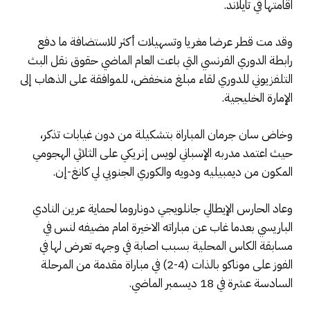
اقامتها في تايلاند.
وقد مت قطر عرضا مغريا وتسهيلات أكثر للاستضافة ما دفع
رابطة الدوري الفرنسي التي باعت العام الماضي حقوق نقل البث
التلفزيوني للدوري لقاء مبلغ منخفض، للموافقة على الذهاب إلى
الإمارة الخليجية.
وخاض سان جرمان المباراة بتشكيلة من دون غيابات تذكر،
حيث اعتمد مدربه الإسباني لويس إنريكي على الثلاثي الهجومي
المكون من ديمبيليه ودويه والكوري الجنوبي لي كانغ-إن.
وعاد الحارس الإيطالي جانلويجي دوناروما لحماية عرين النادي
الباريسي بعدما غاب عن مباراته الاخيرة امام مضيفه لنس في
مسابقة الكاس المحلية بسبب اصابة في وجهه تعرض لها في
الفوز على موناكو بالذات (4-2) في مباراة مقدمة من المرحلة
السادسة عشرة في 18 ديسمبر الماضي.