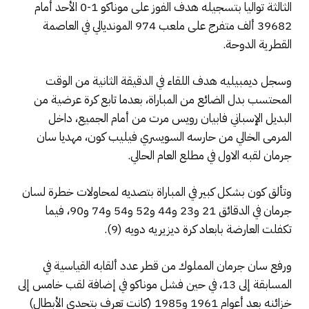
الثالثة تواليا بتسجيله هدف الفوز على موناكو 1-0 الأحد أمام
39682 ألف متفرج على ملعب 974 المونديالي في العاصمة
القطرية الدوحة.
وسجل ديمبيليه هدف اللقاء في الدقيقة الثانية من الوقت
المحتسب بدل الضائع من المباراة، بعدما تابع كرة عرضية من
البديل الإسباني فابيان رويس مرت من أمام الجميع، داخل
المرمى الخالي من حارسه السويسري فيليب كون، مهديا سان
جرمان لقبه الاول في مطلع العام الحالي.
وتألق كون بشكل كبير في المباراة بتصديه لمحاولات خطرة لسان
جرمان في الدقائق 21 و23 و44 و52 و54 و74 و90، فيما
تكفلت العارضة بابعاد كرة ديزيريه دويه (9).
ورفع سان جرمان المملوك من قطر عدد ألقابه القياسية في
المسابقة إلى 13، في حين فشل موناكو في إضافة لقب خامس إلى
خزائنه بعد أعوام 1961 و1985 (كانت تعرف بتحدي الأبطال)