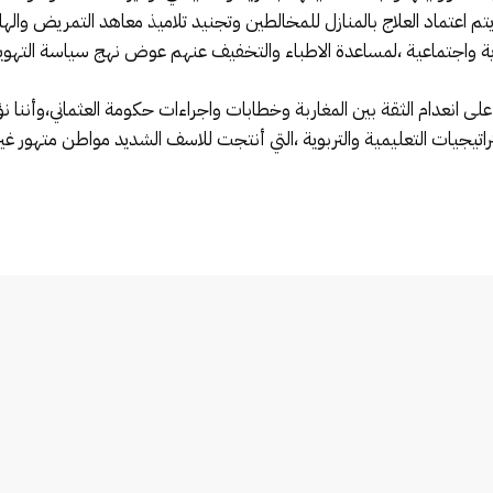
 يتم اعتماد العلاج بالمنازل للمخالطين وتجنيد تلاميذ معاهد التمريض واله
وية واجتماعية ،لمساعدة الاطباء والتخفيف عنهم عوض نهج سياسة التهوي
 على انعدام الثقة بين المغاربة وخطابات واجراءات حكومة العثماني،وأننا
يجيات التعليمية والتربوية ،التي أنتجت للاسف الشديد مواطن متهور غي