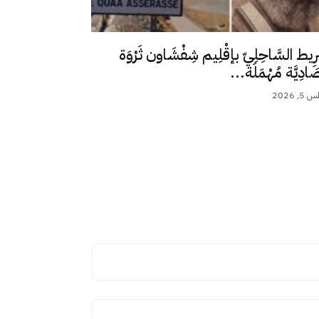
رِيط السَّاحِلِيّ بإقْلِيم شِفْشَاون ثَرْوَة
ِصَادِيَّة مُهْمَلَة...
 2026