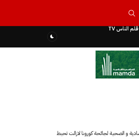
قلم الناس TV
الشعب لسنة 2020،أن الاخطار الاجتماعية والاقتصادية و الصحية لجائحة كورونا لازالت تحيط