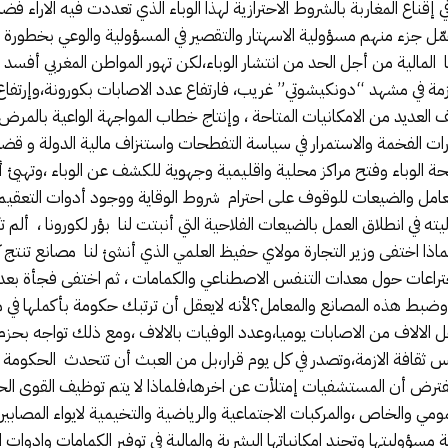
ناع المغاربة بالشروط الاحترازية لهذا الوباء الذي تعددت فيه الاراء فض
وحمّل جزء منهم مسؤولية الاسهتار والتقصير في المسؤولية والوعي بخطورة 
ووظفت كل امكانيتها المالية من أجل الحد من انتشار الوباء،لكن تهور المواطن المغر
أزمة في مشهد “دونكيشوتي” غريب، فارتفاع عدد الاصابات بكورونة،وإرتفا
العديد من الامكانيات المتاحة ، وإنتاج خطاب المواجهة الواعية بالمرض 
يارات الفخمة والاستمرار في سياسة التفطحات واستنزاف مالية الدولة و قض
الوباء وفتح مراكز محلية واقليمية وجهوية للكشف عن الوباء ،وتهيئ أق
لمعامل والضيعات للوقوف على احترام شروط الوقاية ووجود أدوات التعقي
 في انطلاق العمل بالضيعات الفلاحية التي أنبتت لنا بؤر لكورونا ، أ
ذا اختفى وزير التجارة مولاي حفيظ العلمي الذي أنشئ لنا مصانع تنتج كو
اختراعات حول معدات التنفس الاصطناعي والكمامات ، ثم اختفى فجأة بعد ا
 وضبط هذه المصانع والمعامل؟لأنه لايعقل أن ترتبك حكومة بأكملها في 
لالاف من الاصابات يوميا،وعدد الوفيات بالالاف ،ومع ذلك تواجه بحزم ا
يس ثقافة الازمة،وتصدر في كل يوم قرار،بل من العبث أن تتحدث الحكومة 
رض أن المستشفيات إمتلأت عن اخرها،فلماذا لا يتم توظيف القوى الحي
عمومي والخاص ،والمركبات الاجتماعية والرياضية والتخيمية لايواء المصابي
 مسؤوليتها وتجند امكانياتها البشرية والمالية في توفير الكمامات وادو