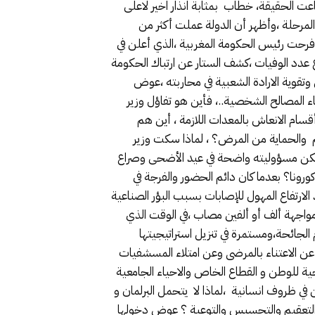
اعت الحقيقة، خطاب بمثابة انذار اخير لاعلى
المرحلة ،وأظهر أن الدولة عملت أكثر من
بي أفسد فرحت رئيس الحكومة المغربية ،الذي أعلن في
ع عدد الوفيات ،كشف الستار عن ارتباك الحكومة
وتقوية الارادة الشعبية في محاربته ،عوض
اء المصالح الشخصية..، فأين هو تفاؤل وزير
سام الانعاش بالمعدات اللازمة ، أين هم
م والحماية من المرض؟ ، لماذا سكت وزير
لم تكن مسؤوليته واضحة في عيد الأضحى وصراع
رونا؟ بعدما كان دائم الحضور والفرجة في
لارتفاع المهول للإصابات بسبب البؤر الصناعية
مواجهة ألف أو ألفين مصاب ،في الوقت الذي
لجائحة،ومستمرة في تنزيل استراتيجيتها
عن الاعتناء بالمرضى وعن امتلاء المسشفيات
ة للوطن و القطاع الخاص والاحياء الجامعية
ن في ظروف انسانية ،لماذا لا يتحمل البرلمان و
ات التعقيم والتحسيس والتوعية ؟ عوض دخولها