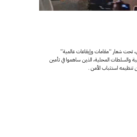
 الدولي، المنظم بالعاصمة الاسماعيلة في الفترة الممتدة من 23إلى 26يوليوز الجاري، تحت شعار “مقامات وإيقاعات عالمية”
نية والسلطات المحلية، الذين ساهموا في تأمين
تنظيمه استثباب الأمن .