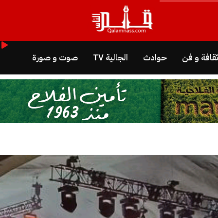
قافة و فن
حوادث
الجالية TV
صوت و صورة