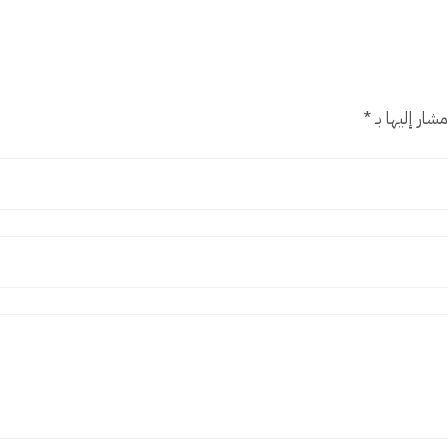
شار إليها بـ
*