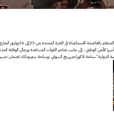
تشهد الدورة الخامسة لمهرجان عيساوى
أسها الأمن الوطني ، إلى جانب عناصر القوات المساعدة ورجال الوقاية المد
 الدولية”،ساحة لاكورا،صهريج السواني ،وساحة نيم،وذلك لضمان حسن 