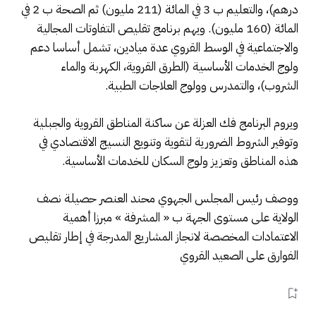
درهم)، والتعليم ب 3 في المائة (211 مليون) ثم الصحة ب 2 في
المائة (160 مليون). ويهم برنامج تقليص التفاوتات المجالية
والاجتماعية في الوسط القروي عدة ميادين، تشمل أساسا دعم
ولوج الخدمات الأساسية (الطرق القروية، الكهربة والماء
الشروب)، والتمدرس وولوج العلاجات الطبية.
ويروم البرنامج فك العزلة عن ساكنة المناطق القروية والجبلية
وتوفير الشروط الضرورية لتقوية وتنويع النسيج الاقتصادي في
هذه المناطق وتعزيز ولوج السكان للخدمات الأساسية.
ووصف رئيس المجلس الجهوي محند العنصر حصيلة نصف
الولاية على مستوى الجهة ب « المشرفة » مبرزا أهمية
الاعتمادات المخصصة لانجاز المشاريع المدرجة في إطار تقليص
الفوارق على الصعيد القروي