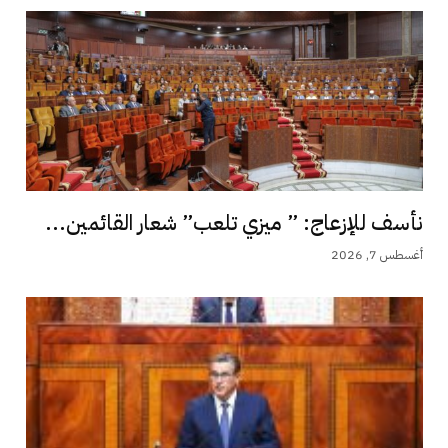
نأسف للإزعاج: ” ميزي تلعب” شعار القائمين...
أغسطس 7, 2026