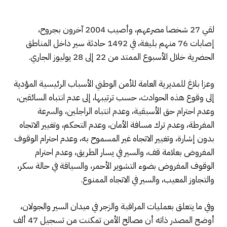
لقي 27 شخصا مصرعهم، وأصيب 2004 آخرون بجروح،
إصابات 76 منهم بليغة، في 1492 حادثة سير داخل المناطق
الحضرية خلال الأسبوع الممتد من 22 إلى 28 يوليوز الجاري.
وعزا بلاغ للمديرية العامة للأمن الوطني الأسباب الرئيسية المؤدية
إلى وقوع هذه الحوادث، حسب ترتيبها، إلى عدم انتباه السائقين،
وعدم احترام حق الأسبقية، وعدم انتباه الراجلين، والسرعة
المفرطة، وعدم ترك مسافة الأمان، وعدم التحكم، وتغيير الاتجاه
بدون إشارة، وتغيير الاتجاه غير المسموح به، وعدم احترام الوقوف
المفروض بعلامة قف، والسير في يسار الطريق، وعدم احترام
الوقوف المفروض بضوء التشوير الأحمر، والسياقة في حالة سكر،
والتجاوز المعيب، والسير في الاتجاه الممنوع.
وفي ما يتعلق بعمليات المراقبة والزجر في ميدان السير والجولان،
أوضح المصدر ذاته أن مصالح الأمن تمكنت من تسجيل 47 ألف