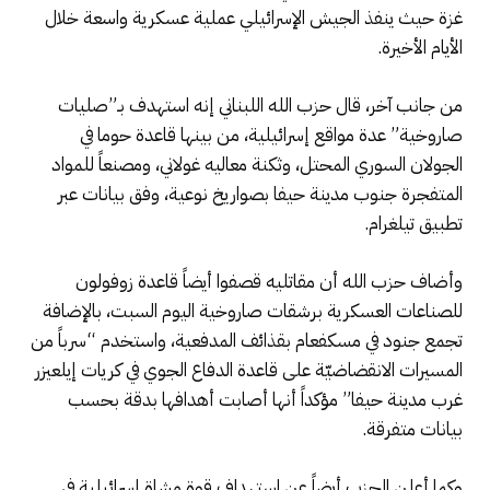
غزة حيث ينفذ الجيش الإسرائيلي عملية عسكرية واسعة خلال
الأيام الأخيرة.
من جانب آخر، قال حزب الله اللبناني إنه استهدف بـ”صليات
صاروخية” عدة مواقع إسرائيلية، من بينها قاعدة حوما في
الجولان السوري ‏المحتل، وثكنة معاليه غولاني، ومصنعاً للمواد
المتفجرة جنوب مدينة حيفا بصواريخ نوعية، وفق بيانات عبر
تطبيق تيلغرام.
وأضاف حزب الله أن مقاتليه قصفوا أيضاً قاعدة زوفولون
للصناعات العسكرية برشقات صاروخية اليوم السبت، بالإضافة
تجمع جنود في مسكفعام بقذائف المدفعية، واستخدم “سرباً من
المسيرات ‏الانقضاضيّة على قاعدة الدفاع الجوي في كريات إيلعيزر
غرب مدينة حيفا” مؤكداً أنها أصابت أهدافها بدقة بحسب
بيانات متفرقة.
وكما أعلن الحزب أيضاً عن استهداف ‏قوة مشاة إسرائيلية في