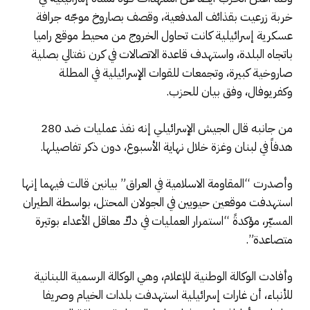
خربة زرعيت بقذائف المدفعية، وقصف بصاروخ ‌‏موجّه جرافة
عسكرية إسرائيلية كانت تحاول الخروج من محيط موقع راميا
باتجاه البلدة، واستهدف قاعدة الاتصالات في كرن نفتالي بصلية
صاروخية كبيرة، وتجمعات للقوات الإسرائيلية في المطلة
وكفريوفال، وفق بيان للحزب.
من جانبه قال الجيش الإسرائيلي إنه نفذ عمليات ضد 280
هدفاً في لبنان وغزة خلال نهاية الأسبوع، دون ذكر تفاصيلها.
وأصدرت “المقاومة الاسلامية في العراق” بيانين قالت فيهما إنها
استهدفت موقعين حيويين في الجولان المحتل، بواسطة الطيران
المسيّر، مؤكدةً “استمرار العمليات في دكّ معاقل الأعداء بوتيرة
متصاعدة”.
وأفادت الوكالة الوطنية للإعلام، وهي الوكالة الرسمية اللبنانية
للأنباء، أن غارات إسرائيلية استهدفت بلدات الخيام وصريفا