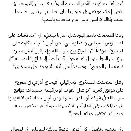
فيما أعلنت قوات الأمم المتحدة المؤقتة في لبنان (اليونيفيل)،
رفض إخلاء مواقعها في جنوب لبنان بطلب إسرائيلي، حسبما
نقلت وكالة فرانس برس عن متحدث باسمها.
ودعا المتحدث باسم اليونيفيل أندريا تيننتي، إلى “مناقشات على
المستويين السياسي والدبلوماسي” من أجل “تجنب كارثة على
الجميع”، مؤكداً أنّ “النزاع بين حزب الله وإسرائيل ليس مجرد
نزاع بين الدولتين، بل قد يتحول قريباً جداً إلى نزاع إقليمي له آثار
كارثية على الجميع”، ومشدداً على أنه “لا يوجد حل عسكري”.
وقال المتحدث العسكري الإسرائيلي أفيخاي أدرعي في تصريح
على موقع إكس: “تواصل القوات الإسرائيلية استهداف مواقع
حزب الله في قراكم أو بالقرب منها، ومن أجل حمايتكم، لا تعودوا
إلى منازلكم حتى إشعار آخر، لا تتجهوا جنوباً؛ أي شخص يتجه
جنوباً قد يُعرِّض حياته للخطر”.
وفي منشور منفصل، كرر أدرعي دعوة سابقة للعاملين في المجال