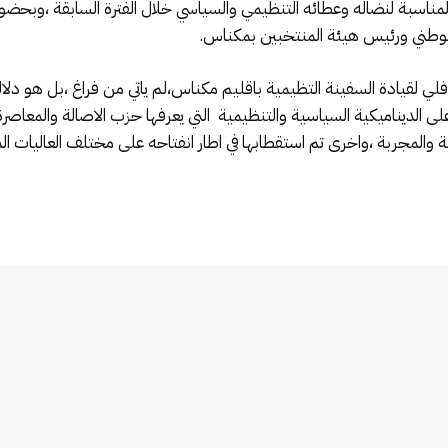
مناسبة لنضاله وعطائه التنظيمي والسياسي خلال الفترة السابقة ،وبحضو
الوطني ورئيس هيئة المنتخبين بمكناس.
لدفلي لقيادة السفينة التظيمية باقليم مكناس،لم ياتي من فراغ ،بل هو د
لاستحقاقات الانتخابية 2021 ،يؤشر على الديناميكية السياسية والتنظيمية التي يعرفها حزب الاص
والمجربة ،واخرى تم استقطابها في اطار انفتاحه على مختلف العاليات ال