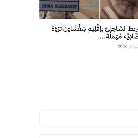
رِيط السَّاحِلِيّ بإقْلِيم شِفْشَاون ثَرْوَة
ِصَادِيَّة مُهْمَلَة...
 2026