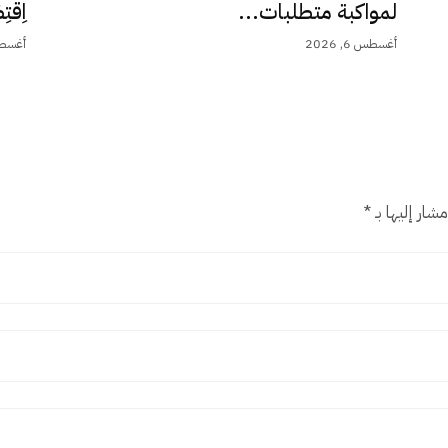
لمواكبة متطلبات...
اِقْت
أغسطس 6, 2026
أغسطس 5,
شار إليها بـ
*