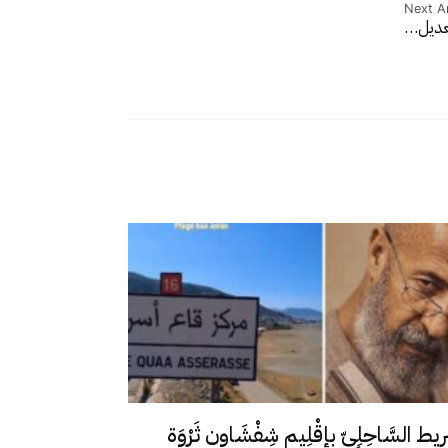
Next Ar
تعديل…
رِيط السَّاحِلِيّ بإقْلِيم شِفْشَاون ثَرْوَة