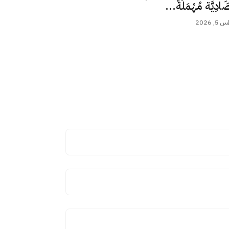
ِصَادِيَّة مُهْمَلَة...
 2026