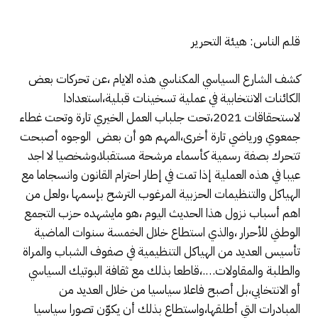
قلم الناس: هيئة التحرير
كشف الشارع السياسي المكناسي هذه الايام ،عن تحركات بعض
الكائنات الانتخابية في عملية تسخينات قبلية،استعدادا
لاستحقاقات 2021،تحت جلباب العمل الخيري تارة وتحت غطاء
جمعوي ورياضي تارة أخرى،المهم هو أن بعض الوجوه أصبحت
تتحرك بصفة رسمية كأسماء مرشحة مستقبلا،وشخصيا لا اجد
عيبا في هذه العملية إذا تمت في إطار احترام القانون وانسجاما مع
الهياكل والتنظيمات الحزبية المرغوب الترشح بإسمها ،ولعل من
اهم أسباب نزول هذا الحديث اليوم ،هو مايشهده حزب التجمع
الوطني للأحرار ،والذي استطاع خلال الخمسة سنوات الماضية
تأسيس العديد من الهياكل التنظيمية في صفوف الشباب والمراة
والطلبة والمقاولات….،قاطعا بذلك مع ثقافة البوتيك السياسي
أو الانتخابي،بل أصبح فاعلا سياسيا من خلال العديد من
المبادرات التي أطلقها،واستطاع بذلك أن يكوّن تصورا سياسيا