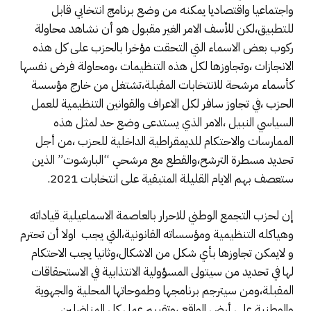
واجتماعيا واقتصاديا يمكنه من وضع برنامج انتخابي قابل
للتطبيق،لكن للأسف الامر الغير مقبول هو أن نشاهد محاولة
ركوب بعض الاسماء التي التحقت مؤخرا بالحزب على كل هذه
الانجازات ،وتجاوزها لكل هذه التنظيمات ،ومحاولة فرض نفسها
كأسماء مرشحة للانتخابات المقبلة،تشتغل من خارج مؤسسة
الحزب ،في تجاوز سافر لكل الاعراف والقوانين التنظيمية للعمل
السياسي النبيل ،الامر الذي يستدعى وضع حد لمثل هذه
الممارسات والاحتكام للديمقراطية الداخلية للحزب ،من أجل
تحديد مسطرة الترشح،والقطع مع مرشحي “البارشوت” الذين
ستعصف بهم الايام القليلة المتبقية على انتخابات 2021.
إن لحزب التجمع الوطني للاحرار بالعاصمة الاسماعيلية قياداته
وهياكله التنظيمية ومؤسساته القانونية،التي يجب اولا أن تحترم
و لايمكن تجاوزها بأي شكل من الاشكال،وثانيا يجب الاحتكام
لها في تحديد من سيتولى المسؤولية الانتذابية في الاستحقاقات
المقبلة،ومن سيترجم برنامجها وطموحاتها المحلية والجهوية
والوطنية على أرض الواقع ،وتقييم عمل كل المناضلين