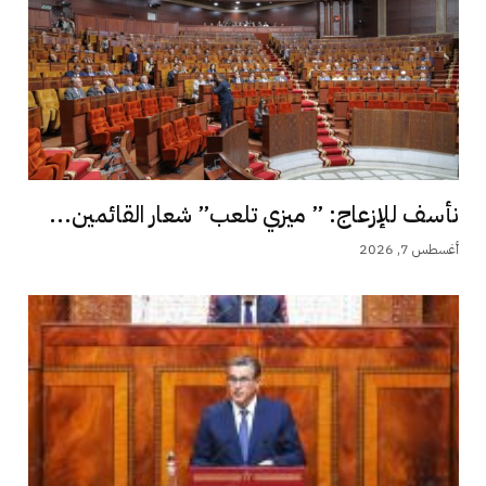
نأسف للإزعاج: ” ميزي تلعب” شعار القائمين...
أغسطس 7, 2026