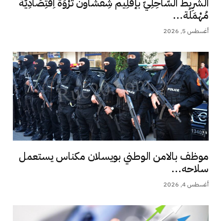
الشَّرِيط السَّاحِلِيّ بإقْلِيم شِفْشَاون ثَرْوَة اِقْتِصَادِيَّة
مُهْمَلَة...
أغسطس 5, 2026
موظف بالامن الوطني بويسلان مكناس يستعمل
سلاحه...
أغسطس 4, 2026