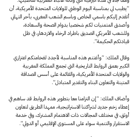
ومما جاء في هذه البرقية التي وكالة الأنباء المغربية تفاصيلها:
“يطيب لي بمناسبة اليوم الوطني للولايات المتحدة الأمريكية، أن
أتقدم إليكم باسمي الخاص وباسم الشعب المغربي، بأحر التهاني
وأصدق المتمنيات لكم شخصيا بدوام الصحة والسعادة،
وللشعب الأمريكي الصديق باطراد الرخاء والازدهار، في ظل
قيادتكم الحكيمة”.
وقال الملك: “وأغتنم هذه المناسبة لأجدد لفخامتكم اعتزازي
الكبير بعمق الروابط التاريخية التي تجمع المملكة المغربية
والولايات المتحدة الأمريكية، والقائمة على أسس الصداقة
المتينة والتعاون البناء والتقدير المتبادل”.
وأضاف الملك: “إن التزامنا معا بتطوير هذه الروابط قد ساهم في
إعطاء زخم جديد لشراكتنا الاستراتيجية، ممهدا الطريق لتعاون
أوثق، في مختلف المجالات ذات الاهتمام المشترك، وفي خدمة
الاستقرار والتنمية سواء على المستوى الإقليمي أو الدولي”.