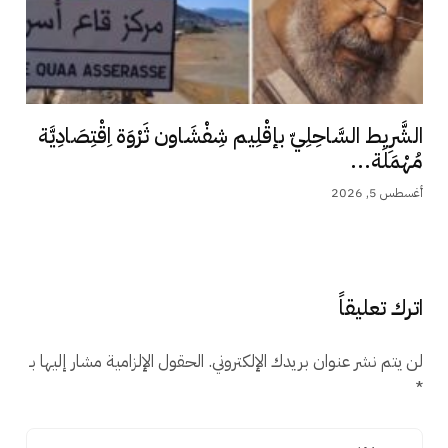
الشَّرِيط السَّاحِلِيّ بإقْلِيم شِفْشَاون ثَرْوَة اِقْتِصَادِيَّة
مُهْمَلَة...
أغسطس 5, 2026
اترك تعليقاً
لن يتم نشر عنوان بريدك الإلكتروني.
الحقول الإلزامية مشار إليها بـ
*