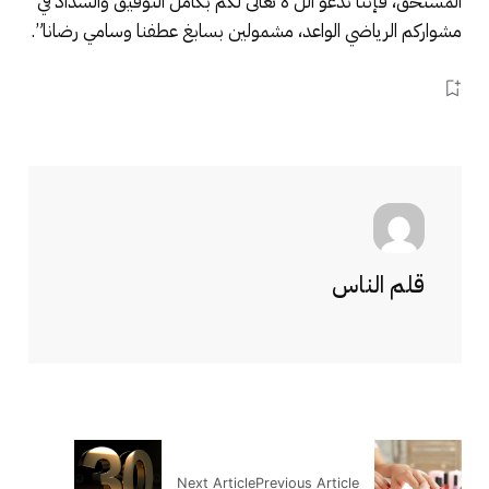
المستحق، فإننا ندعو الل ه تعالى لكم بكامل التوفيق والسداد في
مشواركم الرياضي الواعد، مشمولين بسابغ عطفنا وسامي رضانا”.
قلم الناس
Next Article
Previous Article