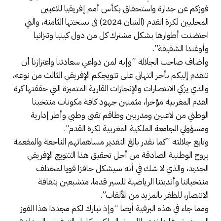
فوزكم عن جدارة واستحقاق بكأس أمم إفريقيا للاعبين
المحليين لكرة القدم (الشان 2024) في نسختها الثامنة، والتي
احتضنت أطوارها بشكل مشترك كل من دول كينيا وتنزانيا
وأوغندا الشقيقة”.
وأضاف صاحب الجلالة “وإنه لمن دواعي سعادتنا واعتزازنا أن
نتقدم إليكم بأحر التهاني على تتويجكم الإفريقي الثالث من نوعه،
والذي يزكي الانتصارات والإنجازات القارية المتميزة التي حققتها كرة
القدم المغربية مؤخرا، مثمنين جهود كافة مكونات منتخبنا
الوطني من لاعبين ومدربين وطاقم تقني وطبي وأطر إدارية
ومسؤولي الجامعة الملكية المغربية لكرة القدم”.
وتابع جلالته “كما نقدر بالغ التقدير مساهماتهم الناجعة والمفعمة
بروح الوطنية الصادقة من أجل تحقيق هذا التتويج الإفريقي
الجديد، والذي لا شك في أنه سيشكل حافزا قويا لمختلف
منتخباتنا وأنديتنا الرياضية للسير قدما، متشبعين بثقافة
الانتصار، للظفر بالمزيد من الألقاب”.
ومما جاء في هذه البرقية أيضا “وإذ نبارك لكم مجددا هذا الفوز