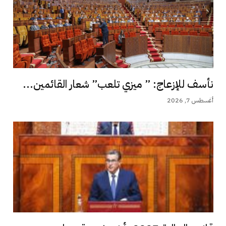
نأسف للإزعاج: ” ميزي تلعب” شعار القائمين...
أغسطس 7, 2026