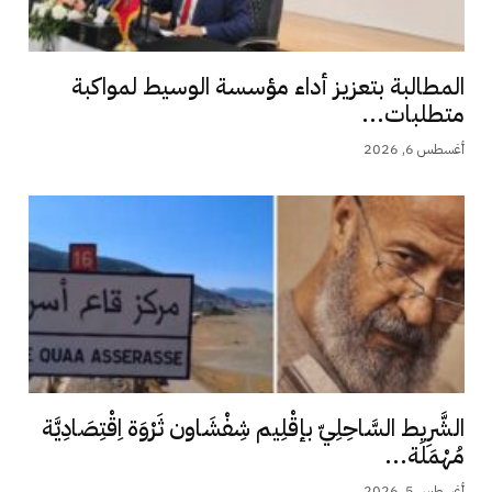
المطالبة بتعزيز أداء مؤسسة الوسيط لمواكبة
متطلبات...
أغسطس 6, 2026
الشَّرِيط السَّاحِلِيّ بإقْلِيم شِفْشَاون ثَرْوَة اِقْتِصَادِيَّة
مُهْمَلَة...
أغسطس 5, 2026