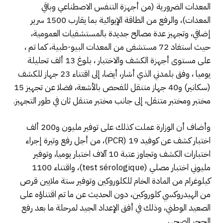
المعدات الضرورية (من أجهزة التنفس الاصطناعي وباقي
المعدات)، والرفع من الطاقة الإيوائية بما يقارب 1500 سرير
إضافي، وتجهيز عدة مصالح جديدة بالمستشفيات العمومية،
حيث استفاد 72 مستشفى من المعدات البيو-طبية، كما تم ،
على مستوى أجهزة الكشف والاختبار ، بلوغ 13 ألف تحليلة
يوميا ، وفق بلمدني الذي أشار، أيضا، إلى اقتناء 23 جهاز للكشف
(سكانير) و40 جهاز متنقل للفحص بالأشعة، فضلا عن تجهيز 15
مختبر ومختبر متنقل، إلى جانب مختبر متنقل ثان في طور التجهيز.
وأضاف أن الوزارة عملت كذلك على توفير مليون و200 ألف
اختبار كشف عن كوفيد 19 (PCR)، من أجل رفع وتيرة إجراء
اختبارات الكشف وتجاوز عتبة 10 آلاف اختبار يوميا، وتوفير
مليوني اختبار مصلي (test sérologique)، واقتناء 1100
كيلوغرام من المادة الخام للكلوروكين وتوفير ستة ملايين قرص
من الهيدروكسي كلوروكين، دون الحديث عن ما تم اقتناؤه على
الصعيد الوطني، وذلك في أفق الإعداد الجيد لمرحلة ما بعد رفع
الحجر الصحي.