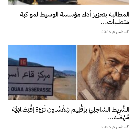
المطالبة بتعزيز أداء مؤسسة الوسيط لمواكبة
متطلبات...
أغسطس 6, 2026
الشَّرِيط السَّاحِلِيّ بإقْلِيم شِفْشَاون ثَرْوَة اِقْتِصَادِيَّة
مُهْمَلَة...
أغسطس 5, 2026