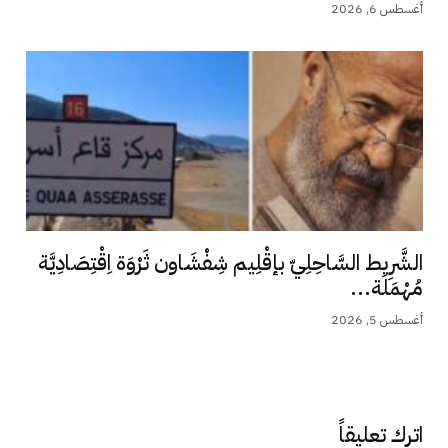
أغسطس 6, 2026
الشَّرِيط السَّاحِلِيّ بإقْلِيم شِفْشَاون ثَرْوَة اِقْتِصَادِيَّة
مُهْمَلَة...
أغسطس 5, 2026
اترك تعليقاً