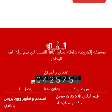
صحيفة إلكترونية شاملة، تتناول كافة القضايا التي تهم الرأي العام
الوطني.
عدد زوار الموقع
من نحن ؟
للإعلان معنا
إتصل بنا
قلم الناس © 2026، جميع
تصميم و تطوير
ووردبريس
الحقوق محفوظة.
بالعربي