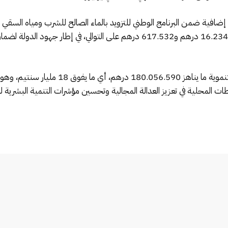
وتغزوت نايت عطا، بغلافين ماليين قدرهما 16.234.860 درهم و617.532 درهم على ا
وبلغت الكلفة الإجمالية لجميع هذه المشاريع التن
ت المحلية في تعزيز العدالة المجالية وتحسين مؤشرات التنمية البشرية لف