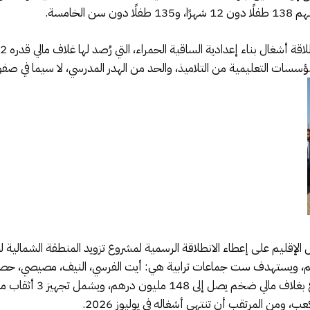
 المؤسسات التعليمية من التلاميذ، والحد من الهدر المدرسي، لا سيما في صف
الإقليم على إعطاء الانطلاقة الرسمية لمشروع تزويد المنطقة الشمالية 
لإقليم، ويستهدف ست جماعات ترابية هي: أيت الفرسي، النيف، مصيصي، حص