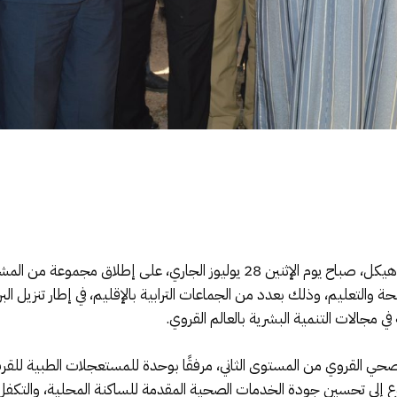
أشرف عامل إقليم تنغير، السيد مولاي إسماعيل هيكل، صباح يوم الإثنين 28 يوليو
حة والتعليم، وذلك بعدد من الجماعات الترابية بالإقليم، في إطار تنزيل ال
في مجالات التنمية البشرية بالعالم القروي.
 الصحي القروي من المستوى الثاني، مرفقًا بوحدة للمستعجلات الطبية للق
دف هذا المشروع إلى تحسين جودة الخدمات الصحية المقدمة للساكنة المحلية، وال