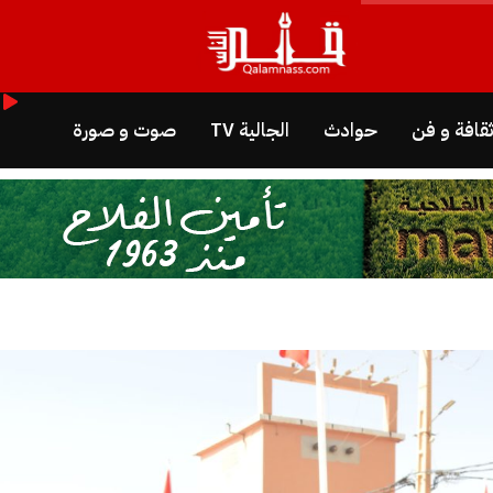
قافة و فن
حوادث
الجالية TV
صوت و صورة