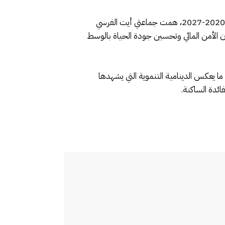
كما تم بنفس المناسبة إعطاء الانطلاقة لمشاريع إضافية ضمن البرنامج الوطني للتزويد بالماء الصالح للشرب ومياه السقي 2020-2027، همت جماعتي أيت الفرسي
لتوالي، في إطار جهود الدولة لضمان الأمن المائي وتحسين جودة الحياة بالوسط
موية ما يناهز 180.056.590 درهم، أي ما يفوق 18 مليار سنتيم، وهو ما يعكس الدينامية التنموية التي يشهدها
ائدة الساكنة.