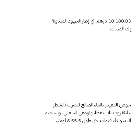
أما في جماعة حصيا، فقد أعطى السيد العامل انطلاقة أشغال بناء إعدادية الساقية الحمراء، التي رُصد لها غلاف مالي قدره 10.180.032 درهم، في إطار الجهود المبذولة
وف الفتيات.
لحوض المعيدر بالماء الصالح للشرب (الشطر
يا، تغزوت نايت عطا، وتودغى السفلى، ويستفيد
منه ما يناهز 90.000 نسمة. ويُنفذ هذا المشروع بغلاف مالي ضخم يصل إلى 148 مليون درهم، ويشمل تجهيز 3 أثقاب مائية، وبناء قنوات جرّ بطول 55.5 كيلومتر،