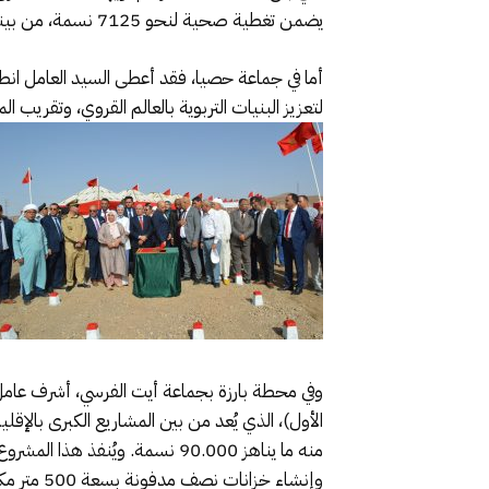
يضمن تغطية صحية لنحو 7125 نسمة، من بينهم 138 طفلًا دون 12 شهرًا، و135 طفلًا دون سن الخامسة.
لتعزيز البنيات التربوية بالعالم القروي، وتقريب
وفي محطة بارزة بجماعة أيت الفرسي، أشرف عامل 
الأول)، الذي يُعد من بين المشاريع الكبرى با
وإنشاء خزانات نصف مدفونة بسعة 500 متر مكعب، ومن المرتقب أن تنتهي أشغاله في يوليوز 2026.