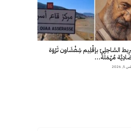
رِيط السَّاحِلِيّ بإقْلِيم شِفْشَاون ثَرْوَة
ِصَادِيَّة مُهْمَلَة...
 2026