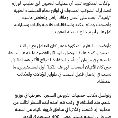
الوكالات المذكورة، تفيد أن عمليات التحيين التي طلبتها الوزارة
قصد إزالة الشوائب المسجلة في لوائح نظام المساعدة الطبية
“راميد”، أبقت على أعيان وملاك أراض وقطعان ماشية
وأصحاب ودائع بنكية واستغلاليات فلاحية وآليات وسيارات،
تدل على أنهم خارج شريحة المعوزين.
وأوضحت التقارير المذكورة عدم إتقان التعامل مع الهاتف
المحمول، كترك علبة التوصل بالرسائل القصيرة مليئة عن آخرها،
ما ساهم في حرمان أو تأخير استفادة الشرائح الأكثر هشاشة، في
حين كان الأعيان أصحاب الهواتف الذكية أول المستفيدين، ما
تسبب في إشعال فتيل الغضب في طوابير الوكالات والمكاتب
المتنقلة.
وتواصل مكاتب جمعيات القروض الصغيرة انخراطها في توزيع
الدعم، منذ انطلاقه، في وقت تتم العدة لبدء الشطر الثالث من
العملية، إذ فتحت وكالاتها في مناطق قروية نائية، من الثامنة
صباحا إلى الثامنة مساء، بمعدل 400 مستفيد في اليوم.