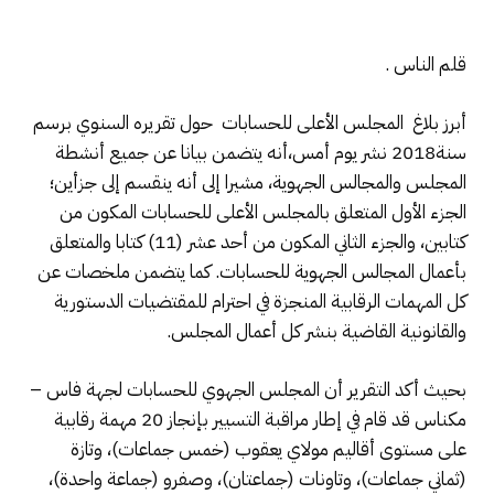
قلم الناس .
أبرز بلاغ المجلس الأعلى للحسابات حول تقريره السنوي برسم
سنة2018 نشر يوم أمس،أنه يتضمن بيانا عن جميع أنشطة
المجلس والمجالس الجهوية، مشيرا إلى أنه ينقسم إلى جزأين؛
الجزء الأول المتعلق بالمجلس الأعلى للحسابات المكون من
كتابين، والجزء الثاني المكون من أحد عشر (11) كتابا والمتعلق
بأعمال المجالس الجهوية للحسابات. كما يتضمن ملخصات عن
كل المهمات الرقابية المنجزة في احترام للمقتضيات الدستورية
والقانونية القاضية بنشر كل أعمال المجلس.
بحيث أكد التقرير أن المجلس الجهوي للحسابات لجهة فاس –
مكناس قد قام في إطار مراقبة التسيير بإنجاز 20 مهمة رقابية
على مستوى أقاليم مولاي يعقوب (خمس جماعات)، وتازة
(ثماني جماعات)، وتاونات (جماعتان)، وصفرو (جماعة واحدة)،