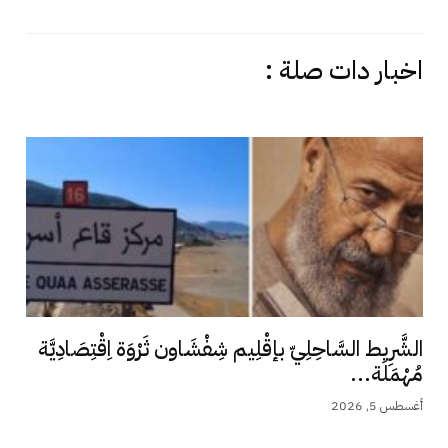
اخبار دات صلة :
الشَّرِيط السَّاحِلِيّ بإقْلِيم شِفْشَاون ثَرْوَة اِقْتِصَادِيَّة
مُهْمَلَة...
أغسطس 5, 2026