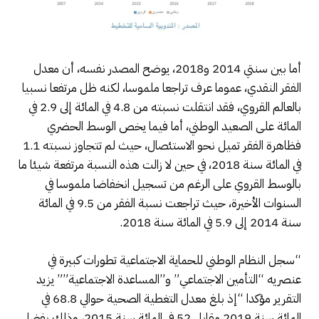
أما بين سنتي 2014 و2018، يوضح المصدر نفسه، أن معدل
الفقر النقدي، عموما عرف تراجعا ملموسا، لكنه ظل مرتفعا نسبيا
بالعالم القروي، فقد انتقلت نسبته من 4.8 في المائة إلى 2.9 في
المائة على الصعيد الوطني، أما فيما يخص الوسط الحضري
فظاهرة الفقر تميل نحو الاستئصال، حيث لم تتجاوز نسبته 1.1
في المائة سنة 2018، في حين لا زالت هذه النسبة مرتفعة شيئا ما
بالوسط القروي على الرغم من تسجيل انخفاضا ملموسا في
السنوات الأخيرة، حيث تراجعت نسبة الفقر من 9.5 في المائة
سنة 2014 إلى 5.9 في المائة سنة 2018.
“سجل النظام الوطني للحماية الاجتماعية تطورات كبيرة في
عنصريه “التأمين الاجتماعي” و”المساعدة الاجتماعية”” يزيد
التقرير مؤكدا “إذ بلغ معدل التغطية الصحية حوالي 68.8 في
المائة سنة 2019 مقابل 52 في المائة سنة 2015، وذلك بفضل