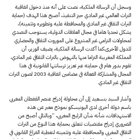
وسجل أن الرسالة الملكية، نصت على أنه منذ دخول اتفاقية
التراث العالمي غير المادي حيز التنفيذ، أصبح هذا الهدف (حماية
التراث الثقافي غير المادي والمحافظة عليه وتطويره وتثمينه)،
يشكل تحديا هاما في مجال العلاقات الدولية، يستوجب التصدي
لمحاولات الترامي غير المشروع على الموروث الثقافي والحضاري
للدول الأخرى،كما أكدت الرسالة الملكية، يضيف الوزير، أن
المملكة المغربية التزاما منها بالنهوض بالتراث الثقافي غير المادي،
تقوم بدور هام في حمايته عبر تعزيز ترسانتها القانونية في هذا
المجال والمشاركة الفعالة في مضامين اتفاقية 2003 لصون التراث
الثقافي غير المادي.
وأشار السيد بنسعيد إلى أن محاولة إدراج عنصر القفطان المغربي
باسم دولة أخرى لدى اليونيسكو نموذج معبر عن هذه
الاستهدافات، شأنه شأن الزليج المغربي، “وبالتالي أصبح من
الضروري إدراج مقتضيات تتعلق بحماية هذا النوع من التراث
الثقافي المغربي والمحافظة عليه وتثمينه لتغطية الفراغ القانوني في