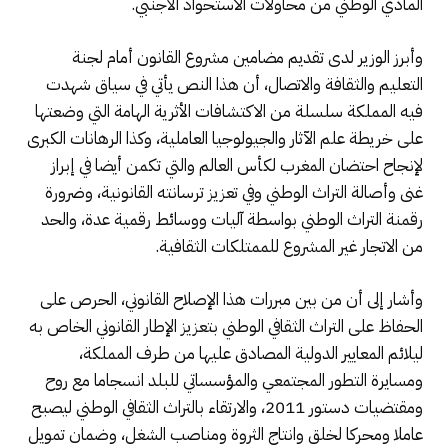
المادي الوطني من محاولات الاستحواذ الأجنبي.
وأبرز الوزير لدى تقديم مضامين مشروع القانون أمام لجنة
التعليم والثقافة والاتصال، أن هذا النص يأتي في سياق شهدت
فيه المملكة سلسلة من الاكتشافات الأثرية الهامة التي وضعتها
على خريطة علم الآثار والجيولوجيا العاملية، وكذا الرهانات الكبرى
لإنجاح احتضان المغرب لكأس العالم والتي تكمن أيضا في إبراز
غنى وأصالة التراث الوطني وفي تعزيز ترسانته القانونية، وضرورة
رقمنة التراث الوطني بواسطة آليات ووسائط رقمية عدة، والحد
من الاتجار غير المشروع للممتلكات الثقافية.
وأشار إلى أن من بين مبررات هذا الإصلاح القانوني، الحرص على
الحفاظ على التراث الثقافي الوطني بتعزيز الإطار القانوني الخاص به
ليلائم المعايير الدولية المصادق عليها من طرف المملكة،
ومسايرة التطور المجتمعي والمؤسساتي للبلد انسجاما مع روح
ومقتضيات دستور 2011، والارتقاء بالتراث الثقافي الوطني ليصبح
عاملا ومحركا لخلق وانتاج الثروة ومناصب الشغل، وضمان تمويل