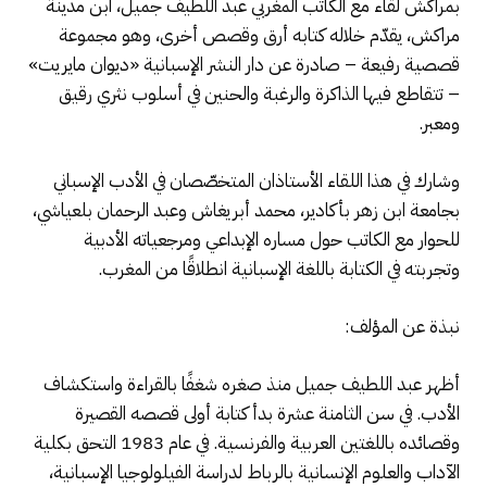
بمراكش لقاء مع الكاتب المغربي عبد اللطيف جميل، ابن مدينة
مراكش، يقدّم خلاله كتابه أرق وقصص أخرى، وهو مجموعة
قصصية رفيعة – صادرة عن دار النشر الإسبانية «ديوان مايريت»
– تتقاطع فيها الذاكرة والرغبة والحنين في أسلوب نثري رقيق
ومعبر.
وشارك في هذا اللقاء الأستاذان المتخصّصان في الأدب الإسباني
بجامعة ابن زهر بأكادير، محمد أبريغاش وعبد الرحمان بلعياشي،
للحوار مع الكاتب حول مساره الإبداعي ومرجعياته الأدبية
وتجربته في الكتابة باللغة الإسبانية انطلاقًا من المغرب.
نبذة عن المؤلف:
أظهر عبد اللطيف جميل منذ صغره شغفًا بالقراءة واستكشاف
الأدب. في سن الثامنة عشرة بدأ كتابة أولى قصصه القصيرة
وقصائده باللغتين العربية والفرنسية. في عام 1983 التحق بكلية
الآداب والعلوم الإنسانية بالرباط لدراسة الفيلولوجيا الإسبانية،