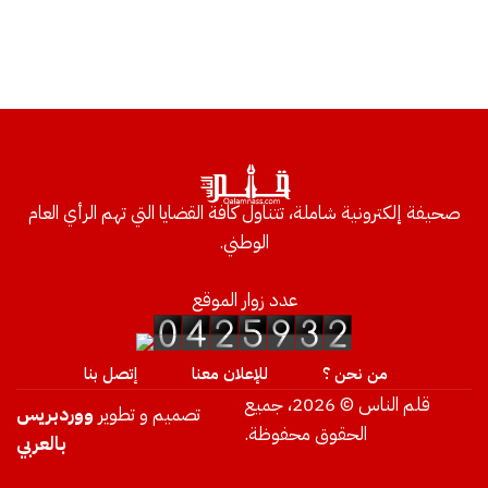
صحيفة إلكترونية شاملة، تتناول كافة القضايا التي تهم الرأي العام
الوطني.
عدد زوار الموقع
من نحن ؟
للإعلان معنا
إتصل بنا
قلم الناس © 2026، جميع
تصميم و تطوير
ووردبريس
الحقوق محفوظة.
بالعربي