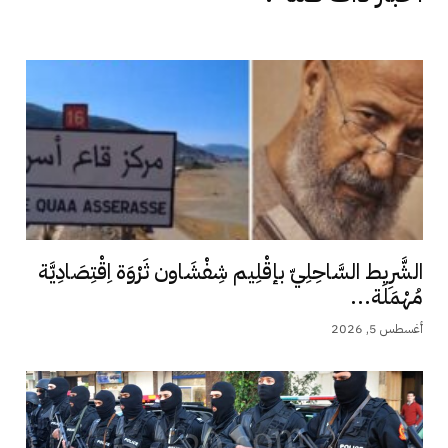
الشَّرِيط السَّاحِلِيّ بإقْلِيم شِفْشَاون ثَرْوَة اِقْتِصَادِيَّة
مُهْمَلَة...
أغسطس 5, 2026