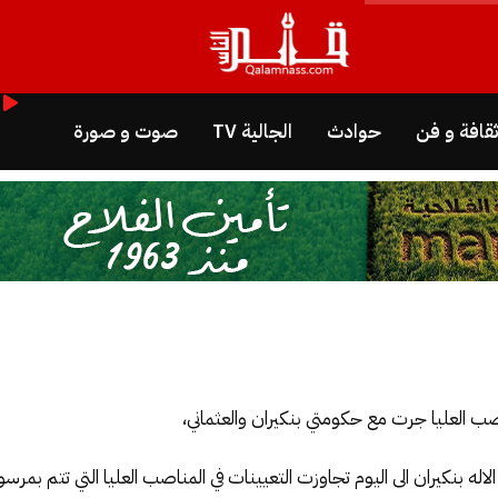
قافة و فن
حوادث
الجالية TV
صوت و صورة
اصب العليا جرت مع حكومتي بنكيران والعثماني،