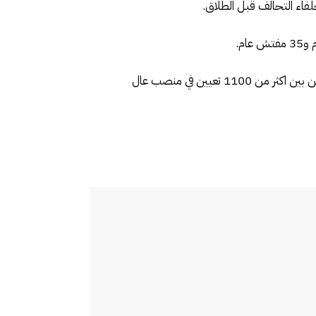
لفاء التحالف قبل الطلاق.
واعترفت المعطيات الموثقة بضعف تعيين النساء على رأس المسؤولين حيث لم تتجاوز نسبة التعيين 11 في المائة حيث من بين اكثر من 1100 تعيين في منصب عال