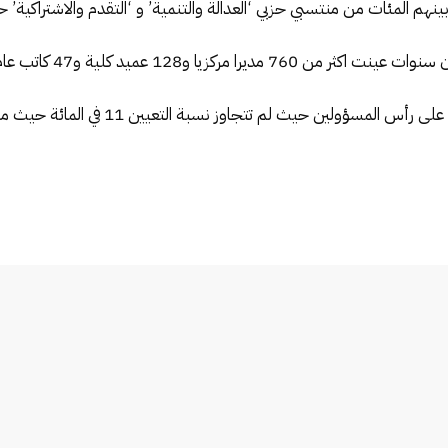
ينهم المئات من منتسبي حزبي ‘العدالة والتنمية’ و ‘التقدم والاشتراكية’ ح
128 عميد كلية و47 كاتب عام و35 مفتش عام.