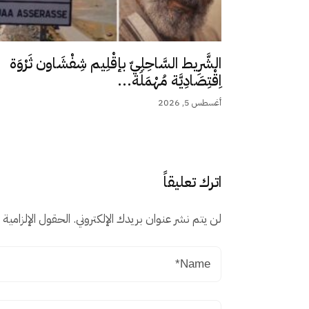
الشَّرِيط السَّاحِلِيّ بإقْلِيم شِفْشَاون ثَرْوَة
اِقْتِصَادِيَّة مُهْمَلَة...
أغسطس 5, 2026
اترك تعليقاً
لن يتم نشر عنوان بريدك الإلكتروني.
الحقول الإلزامية م