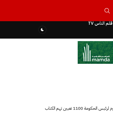
قلم الناس TV
واوضحت الارقام التفصيلية انه منذ حكومة عبد الاله بنكيران الى اليوم تجاوزت التعيينات في المناصب العليا التي تتم بمرسوم لرئيس الحكومة 1100 تعيين تهم الكتاب