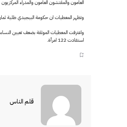
العامون والمقتشون العامون والمدراء المركزيون ب
وتظهر المعطيات ان حكومة البيجيدي طلية ثمان سنوات عينت اكثر من 760 مديرا مركزيا و
استفادت 122 امرأة.
قلم الناس