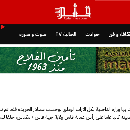
قافة و فن
حوادث
الجالية TV
صوت و صورة
امت بها وزارة الداخلية بكل التراب الوطني ،وحسب مصادر الجريدة فقد تم تن
ه كاتبا عاما على رأس عمالة فاس ولاية جهة فاس / مكناس، خلفا لسعيد 