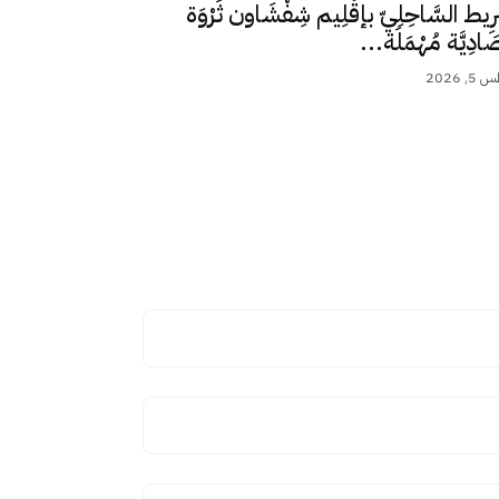
رِيط السَّاحِلِيّ بإقْلِيم شِفْشَاون ثَرْوَة
ِصَادِيَّة مُهْمَلَة...
 2026