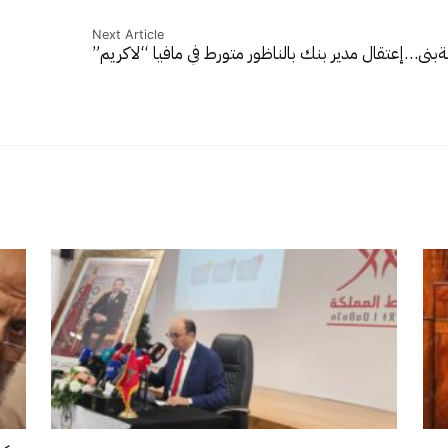
Next Article
لةبني…
إعتقال مدير بنك بالناظور متورط في مافيا “لاكريم”