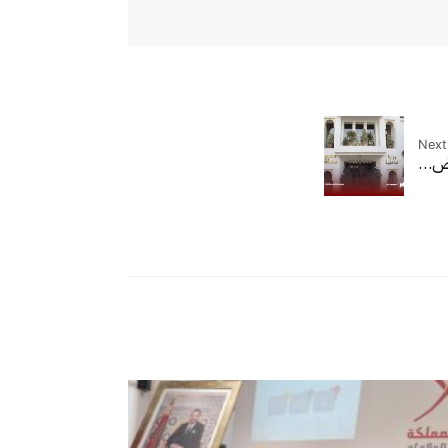
Next 
روض…