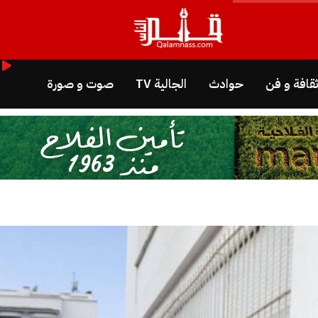
قافة و فن
حوادث
الجالية TV
صوت و صورة