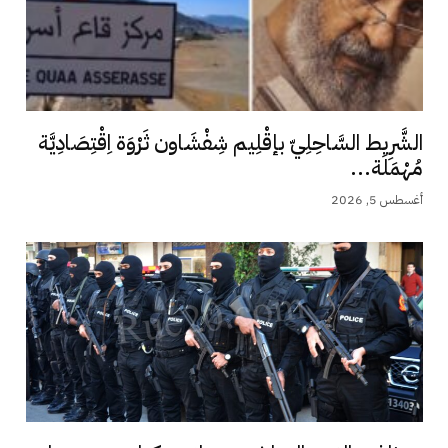
الشَّرِيط السَّاحِلِيّ بإقْلِيم شِفْشَاون ثَرْوَة اِقْتِصَادِيَّة
مُهْمَلَة...
أغسطس 5, 2026