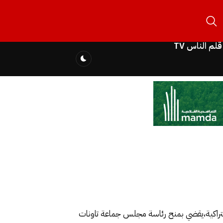
قلم الناس TV
شتراكية،يقضي بمنح رئاسة مجلس جماعة تاونات