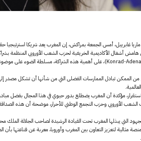
ماريا غابرييل، أمس الجمعة بمراكش، إن المغرب يعد شريكا استرتيجيا حقيق
امش أشغال الأكاديمية الخريفية لحزب الشعب الأوروبي المنظمة بشراكة 
للأحرار ومؤسسة كونراد أديناور (Konrad-Adenauer-Stiftung)، على أهمية هذه الشراكة،
من الممكن تبادل الممارسات الفضلى التي من شأنها أن تشكل مصدر إلهام
عالمية.
لاستقرار، مؤكدة أن المغرب يضطلع بدور حيوي في هذا المجال بفضل مبادرا
 الشعب الأوروبي وحزب التجمع الوطني للأحرار، موضحة أن هذه الصداقة،
بالجهود التي يبذلها المغرب تحت القيادة الرشيدة لصاحب الجلالة الملك 
صة مثالية لتعزيز التعاون بين المغرب وأوروبا، معربة عن قناعتها بأن ا