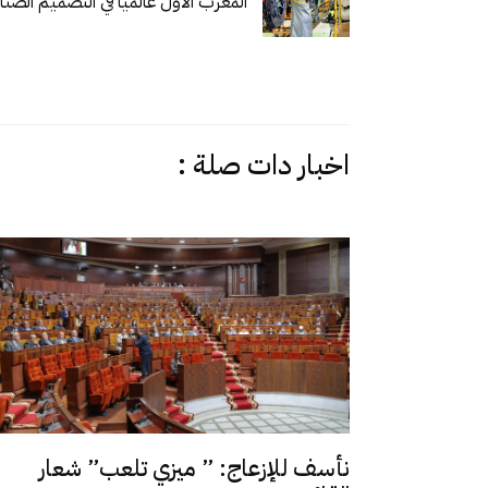
المغرب الاول عالميا في التصميم الصنا
اخبار دات صلة :
نأسف للإزعاج: ” ميزي تلعب” شعار