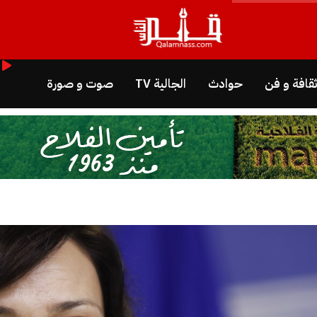
قافة و فن
حوادث
الجالية TV
صوت و صورة