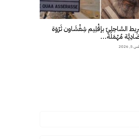
رِيط السَّاحِلِيّ بإقْلِيم شِفْشَاون ثَرْوَة
ِصَادِيَّة مُهْمَلَة...
 2026