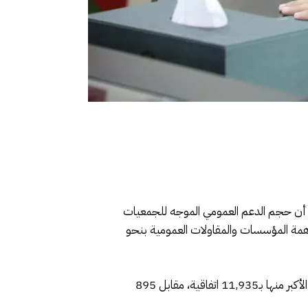
 أن حجم الدعم العمومي الموجه للجمعيات
زعت بين مساهمة القطاعات الحكومية بحوالي 2.09 مليار درهم، ومساهمة المؤسسات والمقاولات العمومية بنحو
كما أفاد بأن عدد اتفاقيات الشراكة المبرمة بلغ 12,830 اتفاقية، استحوذت المؤسسات والمقاولات العمومية على الحصة الأكبر منها بـ11,935 اتفاقية، مقابل 895