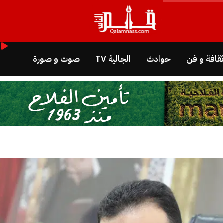
قافة و فن
حوادث
الجالية TV
صوت و صورة