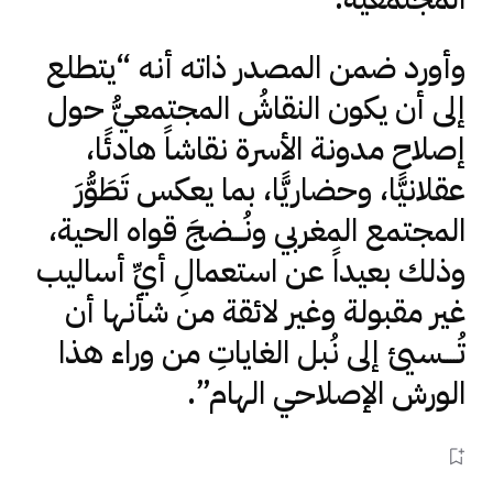
وأورد ضمن المصدر ذاته أنه “يتطلع
إلى أن يكون النقاشُ المجتمعيُّ حول
إصلاح مدونة الأسرة نقاشاً هادئًا،
عقلانيًّا، وحضاريًّا، بما يعكس تَطَوُّرَ
المجتمع المغربي ونُـــضجَ قواه الحية،
وذلك بعيداً عن استعمالِ أيِّ أساليب
غير مقبولة وغير لائقة من شأنها أن
تُــــسيئ إلى نُبل الغاياتِ من وراء هذا
الورش الإصلاحي الهام”.