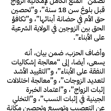
تضمن “المنع الكامل لإمكانية الزواج
قبل بلوغ سن 18 سنة”، و”تحصين
حق الأم في حضانة أبنائها”، و”تكافؤ
الحق بين الزوجين في الولاية الشرعية
على الأبناء”.
وأضاف الحزب، ضمن بيان، أنه
يسعى، أيضا، إلى “معالجة إشكاليات
النفقة على الأبناء”، و”التقييد الأشد
لتعديد الزوجات”، و”معالجة اختلالات
إثبات الزواج”، و”اعتماد الخبرة
الجينية في إثبات النسب”، و”التخلي
عن التعصيب وتوسيع وتحصين مكانة