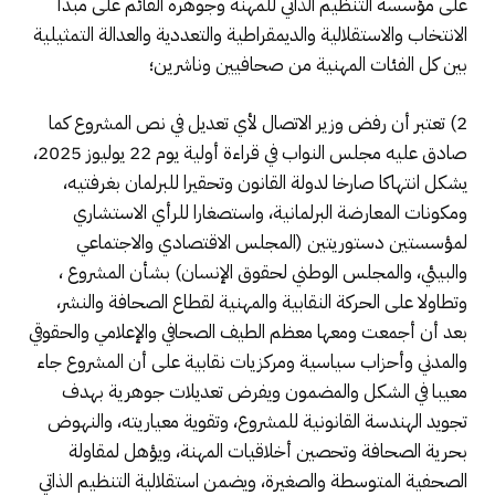
على مؤسسة التنظيم الذاتي للمهنة وجوهره القائم على مبدأ
الانتخاب والاستقلالية والديمقراطية والتعددية والعدالة التمثيلية
بين كل الفئات المهنية من صحافيين وناشرين؛
2) تعتبر أن رفض وزير الاتصال لأي تعديل في نص المشروع كما
صادق عليه مجلس النواب في قراءة أولية يوم 22 يوليوز 2025،
يشكل انتهاكا صارخا لدولة القانون وتحقيرا للبرلمان بغرفتيه،
ومكونات المعارضة البرلمانية، واستصغارا للرأي الاستشاري
لمؤسستين دستوريتين (المجلس الاقتصادي والاجتماعي
والبيئي، والمجلس الوطني لحقوق الإنسان) بشأن المشروع ،
وتطاولا على الحركة النقابية والمهنية لقطاع الصحافة والنشر،
بعد أن أجمعت ومعها معظم الطيف الصحافي والإعلامي والحقوقي
والمدني وأحزاب سياسية ومركزيات نقابية على أن المشروع جاء
معيبا في الشكل والمضمون ويفرض تعديلات جوهرية بهدف
تجويد الهندسة القانونية للمشروع، وتقوية معياريته، والنهوض
بحرية الصحافة وتحصين أخلاقيات المهنة، ويؤهل لمقاولة
الصحفية المتوسطة والصغيرة، ويضمن استقلالية التنظيم الذاتي