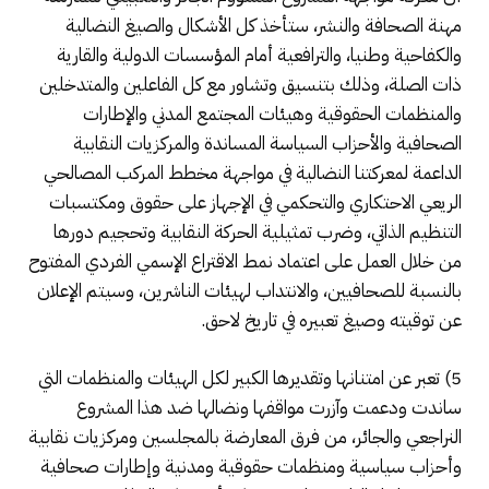
مهنة الصحافة والنشر، ستأخذ كل الأشكال والصيغ النضالية
والكفاحية وطنيا، والترافعية أمام المؤسسات الدولية والقارية
ذات الصلة، وذلك بتنسيق وتشاور مع كل الفاعلين والمتدخلين
والمنظمات الحقوقية وهيئات المجتمع المدني والإطارات
الصحافية والأحزاب السياسة المساندة والمركزيات النقابية
الداعمة لمعركتنا النضالية في مواجهة مخطط المركب المصالحي
الريعي الاحتكاري والتحكمي في الإجهاز على حقوق ومكتسبات
التنظيم الذاتي، وضرب تمثيلية الحركة النقابية وتحجيم دورها
من خلال العمل على اعتماد نمط الاقتراع الإسمي الفردي المفتوح
بالنسبة للصحافيين، والانتداب لهيئات الناشرين، وسيتم الإعلان
عن توقيته وصيغ تعبيره في تاريخ لاحق.
5) تعبر عن امتنانها وتقديرها الكبير لكل الهيئات والمنظمات التي
ساندت ودعمت وآزرت مواقفها ونضالها ضد هذا المشروع
النراجعي والجائر، من فرق المعارضة بالمجلسين ومركزيات نقابية
وأحزاب سياسية ومنظمات حقوقية ومدنية وإطارات صحافية