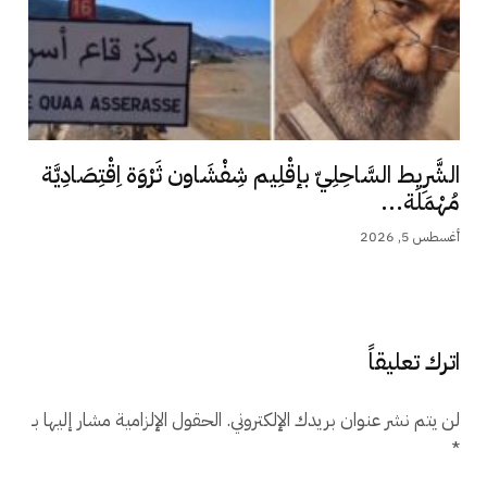
الشَّرِيط السَّاحِلِيّ بإقْلِيم شِفْشَاون ثَرْوَة اِقْتِصَادِيَّة
مُهْمَلَة...
أغسطس 5, 2026
اترك تعليقاً
لن يتم نشر عنوان بريدك الإلكتروني.
الحقول الإلزامية مشار إليها بـ
*