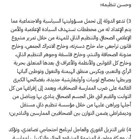
وحسن تنظيمه؛
3) تدعو الدولة إلى تحمل مسؤوليتها السياسية والاجتماعية مما
يتم الإعداد له من مخططات تستهدف السيادة الإعلامية والأمن
الإعلامي الصحافي والتنظيم الذاتي للمهنة من خلال تمرير مشروع
قانون تراجعي جاء خارج دسترته، وخارج الاشراك الجمعي، وخارج
مدونة الصحافة والنشر، وخارج فلسفة وجوهر التنظيم الذاتي،
وخارج كل القوانين والأنظمة والأعراف في بعدها المتعلق بحرية
الرأي والتعبير، ويكرس منطق الهيمنة والتغول وتوطين آلياتها
ويربطها بمصالح لوبيات وأوليغارشية جديدة، بفضائحها الكبرى
القائمة على ضرب الممارسة الصحافية، ويعمد إلى إفراغها من كل
الثوابت والقيم التي ظل الجسم الصحافي ينادي بها ويناضل من
أجلها ويراهن عليها من خلال مؤسسة تنظيم ذاتي مستقل
وديمقراطي يضمن التوازن بين الصحافيين الممارسين والناشرين؛
4) تقرر التنزيل الفوري والعاجل لبرنامج احتجاجي تصاعدي، وتؤكد
أن معركة مواجهة المشروع المشؤوم الجائر والتكبيلي لممارسة