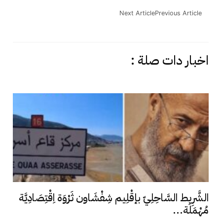
Next Article
Previous Article
اخبار دات صلة :
الشَّرِيط السَّاحِلِيّ بإقْلِيم شِفْشَاون ثَرْوَة اِقْتِصَادِيَّة
مُهْمَلَة...