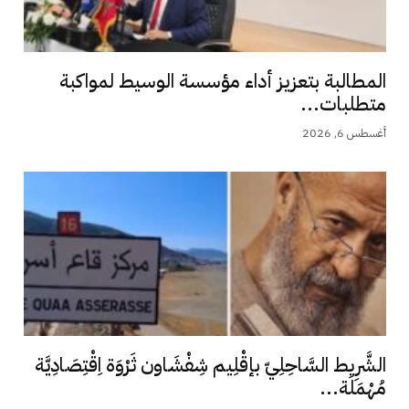
المطالبة بتعزيز أداء مؤسسة الوسيط لمواكبة
متطلبات...
أغسطس 6, 2026
الشَّرِيط السَّاحِلِيّ بإقْلِيم شِفْشَاون ثَرْوَة اِقْتِصَادِيَّة
مُهْمَلَة...