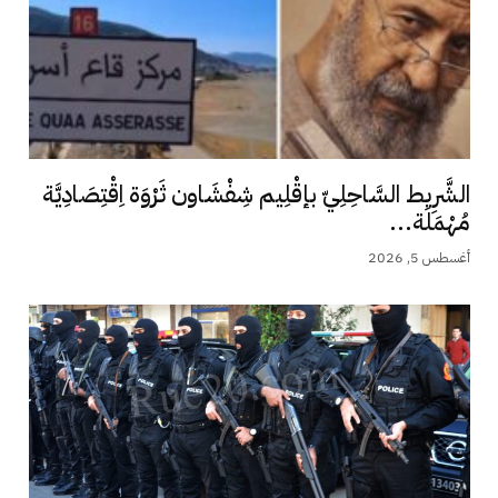
الشَّرِيط السَّاحِلِيّ بإقْلِيم شِفْشَاون ثَرْوَة اِقْتِصَادِيَّة
مُهْمَلَة...
أغسطس 5, 2026