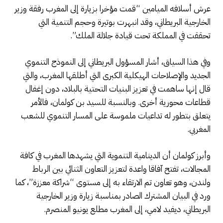
عرش أسلافه الميامين “قمت مؤخرا بزيارة إلى المغرب رفقة وزير
الخارجية البريطاني، وقد انبهرت بوتيرة وحجم التنمية التي
تحققت في المملكة تحت قيادة جلالة الملك”.
وفي هذا السياق، أشار المسؤول البريطاني إلى النموذج التنموي
الجديد والإصلاحات الهيكلية الكبرى التي أطلقها المغرب، والتي
قال إنها ساهمت في تعزيز البنيات التحتية بالبلاد، دون إغفال
قطاعات محورية أخرى. وبالنسبة للسيد بن كولمان، فالأمر
يتعلق بتطور له تداعيات ملموسة على المسار التنموي للشعب
المغربي.
وأبرز كولمان أن الدينامية التنموية التي يشهدها المغرب في كافة
المجالات، تفتح آفاقا واعدة لتعزيز التعاون الثنائي بين الرباط
ولندن، وهو تعاون تم الارتقاء به إلى مستوى “شراكة معززة”، كما
ورد في البيان المشترك الصادر بمناسبة زيارة وزير الخارجية
البريطاني، ديفيد لامي، إلى المغرب مطلع يونيو المنصرم.