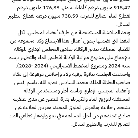
915,47 مليون درهم كأداءات، منها 176,88 مليون درهم
لقطاع الماء الصالح للشرب، 738,59 مليون درهم لقطاع التطهير
السائل.
وبعد المناقشة المستفيضة من طرف أعضاء المجلس، لكل
النقط التي تضمنها جدول أعمال هذا الاجتماع وكذا مجموعة من
القضايا المتعلقة بتدبير الوكالة، صادق المجلس الإداري للوكالة
بالإجماع على مشروع ميزانية الوكالة لقطاعي الماء والتطهير برسم
سنة 2024 ومشروع المخطط الاستراتيجي (2024 -2028).
واختتمت الجلسة بتلاوة برقية ولاء وإخلاص مرفوعة إلى مقام
صاحب الجلالة الملك محمد السادس نصره الله، باسم رئيس
وأعضاء المجلس الإداري وباسم أطر ومستخدمي الوكالة
المستقلة لتوزيع الماء والكهرباء بتازة، للتعبير عن مدى تعلقهم
بشخص جلالته وبالعرش العلوي المجيد، معربين لجلالته عن
صادق تجندهم من أجل المساهمة في نمو وازدهار قطاعي الماء
الصالح للشرب والتطهير السائل.