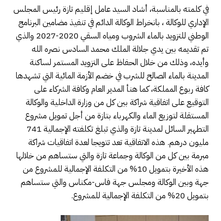
في كلمته بالمناسبة، أشاد السيد عامل إقليم تازة رئيس المجلس
الإداري للوكالة ، بانخراط الوكالة الدائم في تنفيذ مضامين البرنامج
الوطني للتزويد بالماء الشروب ومياه السقي 2020-2027 والذي
تم تقديمه بين يدي جلالة الملك محمد السادس نصره الله
وأيده، وذلك من خلال الحفاظ على التزويد المستمر لساكنة
المدينة بالماء الصالح للشرب في خضم الأزمة المائية التي تشهدها
كافة ربوع المملكة، كما هنأ المدير العام وكافة الشركاء على
التوقيع على اتفاقية شراكة بين كل من وزارة الداخلية والوكالة
المستقلة لتوزيع الماء والكهرباء بتازة من أجل تمويل مشروع
التطهير السائل لمدينة تازة والذي تبلغ تكلفته الإجمالية 741
مليون درهم. هذه الاتفاقية تعد تتويجا لعدة اتفاقيات شراكة
مبرمة بين كل من الوكالة وجماعة تازة والتي ستساهم من خلالها
هذه الأخيرة بتمويل 10% من التكلفة الإجمالية للمشروع من
جهة وبين الوكالة ومجلس جهة فاس-مكناس والتي ستساهم
بتمويل 20% من التكلفة الإجمالية للمشروع.