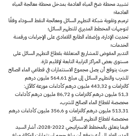
تشييد محطة ضخ المياه العادمة بمدخل محطة معالجة المياه
العادمة؛
ترميم وتقوية شبكة التطهير السائل ومعالجة النقط السوداء وفقًا
لتوجهات المخطط المديري للتطهير السائل؛
تحديث الإدارة، وإضفاء الطابع اللامادي على الإجراءات ورقمنة
الخدمات؛
التدبير المفوض للمشاريع المتعلقة بقطاع التطهير السائل على
مستوى بعض المراكز الترابية التابعة لإقليم تازة.
حيث يتوقع أن يصل مجموع الاستثمارات في قطاعي الماء الصالح
للشرب والتطهير السائل إلى مبلغ 564,61 مليون درهم
كالتزامات و 443,32 مليون درهم كأداءات موزعة كالآتي:
51,3 مليون درهم كالتزامات و 86,72 مليون درهم كأداءات
مخصصة لقطاع الماء الصالح للشرب،
513,31 مليون درهم كالتزامات و 356,6 مليون كأداءات درهم
مخصصة لقطاع التطهير السائل.
فيما يتعلق بالمخطط الاستراتيجي 2022-2028، أشار السيد
المدير العام إلى أنه يتوقع أن يبلغ حجم استثمارات الوكالة مبلغ