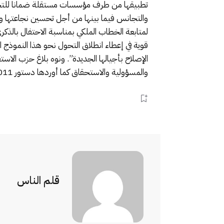
تطبيقها من طرف مؤسسات مستقلة ضمانا للتجرد
والتجانس فيما بينها من أجل تحسين نجاعتها وفا
لمتابعة الخطاب الملكي بمناسبة الاحتفال بالذكر
قوية في إعطاء انطلاق التحول نحو هذا النموذج 
الإصلاح بأجيالها الجديدة”. ونوه بلاغ حزب الا
والمسؤولية والاستحقاق كما أوردها دستور 2011 حتى يتمكن جميع المواطنات والمواطنين من الاستفادة والولوج إليها في إطار من العدل والمساواة وتكافؤ الفرص”.
قلم الناس