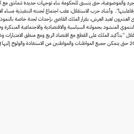
 والموضوعية، حتى يتسنى للحكومة بناء توجهات جديدة تتماشى مع ال
عليتها”. وأشاد حزب الاستقلال، عقب اجتماع لجنته التنفيذية مساء الا
ى العشرون لعيد العرش، بقرار الملك القاضي بإحداث لجنة خاصة بالنموذج 
التنموي المنشود بحمولته السياسية والاقتصادية والاجتماعية المبتكرة
ستقلال “بتأكيد الملك على القطع مع اقتصاد الريع ومع منطق الامتيازات 