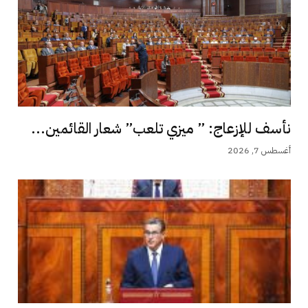
نأسف للإزعاج: ” ميزي تلعب” شعار القائمين...
أغسطس 7, 2026